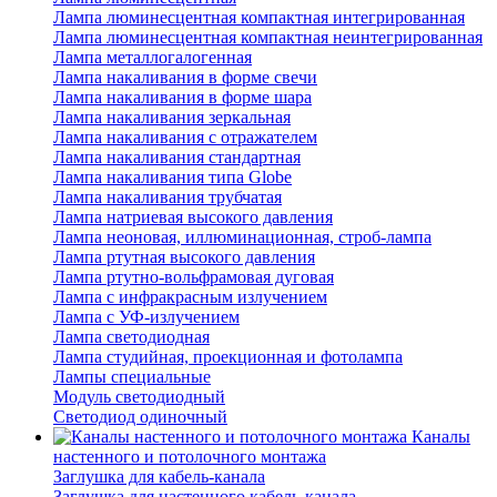
Лампа люминесцентная компактная интегрированная
Лампа люминесцентная компактная неинтегрированная
Лампа металлогалогенная
Лампа накаливания в форме свечи
Лампа накаливания в форме шара
Лампа накаливания зеркальная
Лампа накаливания с отражателем
Лампа накаливания стандартная
Лампа накаливания типа Globe
Лампа накаливания трубчатая
Лампа натриевая высокого давления
Лампа неоновая, иллюминационная, строб-лампа
Лампа ртутная высокого давления
Лампа ртутно-вольфрамовая дуговая
Лампа с инфракрасным излучением
Лампа с УФ-излучением
Лампа светодиодная
Лампа студийная, проекционная и фотолампа
Лампы специальные
Модуль светодиодный
Светодиод одиночный
Каналы
настенного и потолочного монтажа
Заглушка для кабель-канала
Заглушка для настенного кабель-канала