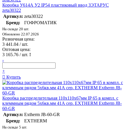
Коробка У614А У2 IP54 пластиковый ввод ЗЭТАРУС
zeta30322
Артикул:
zeta30322
Бренд:
ГОФРОМАТИК
На складе 20 шт.
Обновлено 22.07.2026
Розничная цена:
3 441.04
/ шт.
Оптовая цена:
3 165.76
/ шт.
!
-
+
Купить
Коробка распределительная 110х110х67мм IP 65 в компл. с
клеммным рядом 5х6кв.мм 41А сер. EXTHERM Extherm JB-
60-GR
Артикул:
Extherm JB-60-GR
Бренд:
EXTHERM
На складе 5 шт.