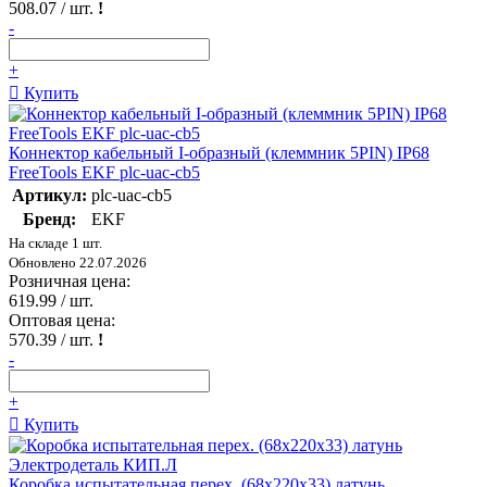
508.07
/ шт.
!
-
+
Купить
Коннектор кабельный I-образный (клеммник 5PIN) IP68
FreeTools EKF plc-uac-cb5
Артикул:
plc-uac-cb5
Бренд:
EKF
На складе 1 шт.
Обновлено 22.07.2026
Розничная цена:
619.99
/ шт.
Оптовая цена:
570.39
/ шт.
!
-
+
Купить
Коробка испытательная перех. (68х220х33) латунь