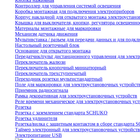
Кнопка нажимная
Контроллер для управления системой освещения
Коробка монтажная для подключения электроприборов
Корпус накладной для открытого монтажа электроустано
Крышка для выключателя, кнопки, регулятора освещенно
Материалы монтажные для маркировки
Механизм датчика движения
Мультивставка / разъем для передачи данных и для подкл
Настольный розеточный блок
Основание для открытого монтажа
Передатчик/пульт дистанционного управления для элект
Переключатель жалюзи
Переключатель кнопочный миниатюрный
Переключатель трехступенчатый
Переходник розетки мультистандартный
Поле для маркировки для электроустановочных устройст
Приемник радиосигнала
Рамка декоративная для электроустановочных устройств
Реле времени механическое для электроустановочных уст
Розетка
Розетка с заземлением стандарта SCHUKO
Розетка удлинителя
Розетка/вилка с защитным контактом в сборе стандарт
Таймер электронный для электроустановочных устройств
Электропитание USB