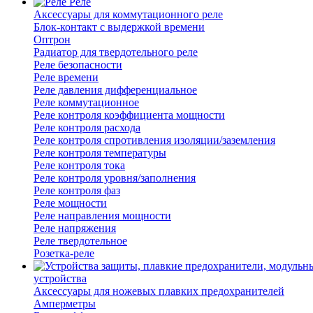
Реле
Аксессуары для коммутационного реле
Блок-контакт с выдержкой времени
Оптрон
Радиатор для твердотельного реле
Реле безопасности
Реле времени
Реле давления дифференциальное
Реле коммутационное
Реле контроля коэффициента мощности
Реле контроля расхода
Реле контроля спротивления изоляции/заземления
Реле контроля температуры
Реле контроля тока
Реле контроля уровня/заполнения
Реле контроля фаз
Реле мощности
Реле направления мощности
Реле напряжения
Реле твердотельное
Розетка-реле
устройства
Аксессуары для ножевых плавких предохранителей
Амперметры