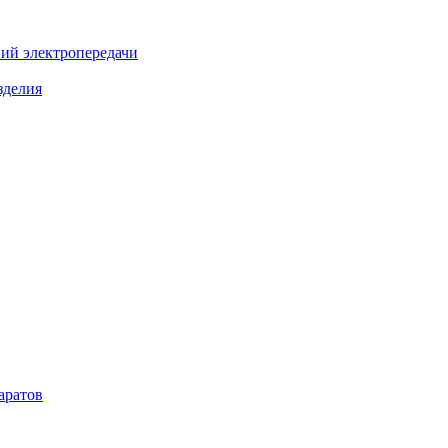
ий электропередачи
зделия
аратов