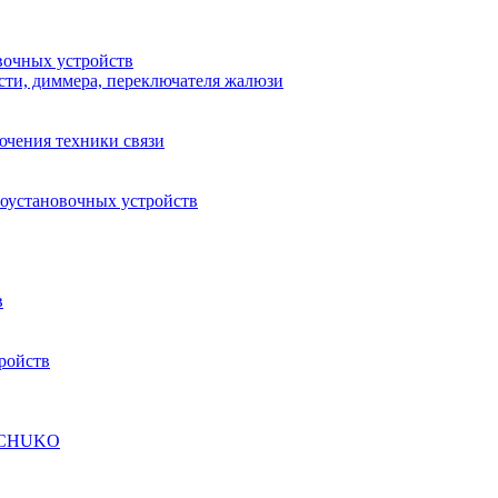
вочных устройств
сти, диммера, переключателя жалюзи
ючения техники связи
роустановочных устройств
в
ройств
а SCHUKO