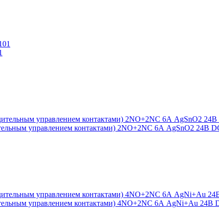
1
удительным управлением контактами) 2NO+2NC 6А AgSnO2 24В D
удительным управлением контактами) 4NO+2NC 6А AgNi+Au 24В 