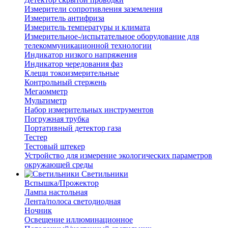
Измерители сопротивления заземления
Измеритель антифриза
Измеритель температуры и климата
Измерительное-/испытательное оборудование для
телекоммуникационной технологии
Индикатор низкого напряжения
Индикатор чередования фаз
Клещи токоизмерительные
Контрольный стержень
Мегаомметр
Мультиметр
Набор измерительных инструментов
Погружная трубка
Портативный детектор газа
Тестер
Тестовый штекер
Устройство для измерение экологических параметров
окружающей среды
Светильники
Вспышка/Прожектор
Лампа настольная
Лента/полоса светодиодная
Ночник
Освещение иллюминационное