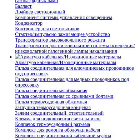
газоразрядных ламп
Балласт
Драйвер светодиодный
Компонент системы управления освещением
Конденсатор
Контроллер для светильников
Стартер/импульсно-зажигающее устройство
Трансформатор высоковольтного розжига
Трансформатор для низковольтной системы освещения/
низковольтной галогенной лампы накаливания
Арматура кабельная/Изоляционные материалы
Гильза соединительная для алюминиевых проводников
под опрессовку
Гильза соединительная для медных проводников под
опрессовку
Гильза соединительная обжимная
Гильза соединительная со срывными болтами
Гильза термоусадочная обжимная
Заглушка термоусадочная концевая
Зажим соединительный, ответвительный
Клемма для подключения светильников
Колпачок термоусадочный разъема
Комплект для ремонта оболочки кабеля
Комплект соединительной кабельной муфты