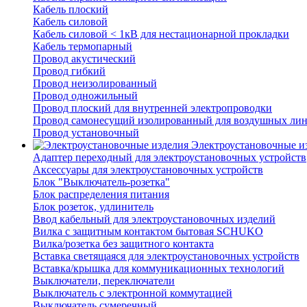
Кабель плоский
Кабель силовой
Кабель силовой < 1кВ для нестационарной прокладки
Кабель термопарный
Провод акустический
Провод гибкий
Провод неизолированный
Провод одножильный
Провод плоский для внутренней электропроводки
Провод самонесущий изолированный для воздушных лин
Провод установочный
Электроустановочные и
Адаптер переходный для электроустановочных устройств
Аксессуары для электроустановочных устройств
Блок "Выключатель-розетка"
Блок распределения питания
Блок розеток, удлинитель
Ввод кабельный для электроустановочных изделий
Вилка с защитным контактом бытовая SCHUKO
Вилка/розетка без защитного контакта
Вставка светящаяся для электроустановочных устройств
Вставка/крышка для коммуникационных технологий
Выключатели, переключатели
Выключатель с электронной коммутацией
Выключатель сумеречный