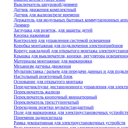
Выключатель шнуровой/диммер
Датчик движения комплектный
Датчик для жалюзи/реле времени
Держатель для модульных бытовых коммутационных апп
Диммер
Заглушка для розеток, для защиты детей
Кнопка нажимная
Контроллер для управления системой освещения
Коробка монтажная для подключения электроприборов
Корпус накладной для открытого монтажа электроустано
Крышка для выключателя, кнопки, регулятора освещенно
Материалы монтажные для маркировки
Механизм датчика движения
Мультивставка / разъем для передачи данных и для подкл
Настольный розеточный блок
Основание для открытого монтажа
Передатчик/пульт дистанционного управления для элект
Переключатель жалюзи
Переключатель кнопочный миниатюрный
Переключатель трехступенчатый
Переходник розетки мультистандартный
Поле для маркировки для электроустановочных устройст
Приемник радиосигнала
Рамка декоративная для электроустановочных устройств
Реле времени механическое для электроустановочных уст