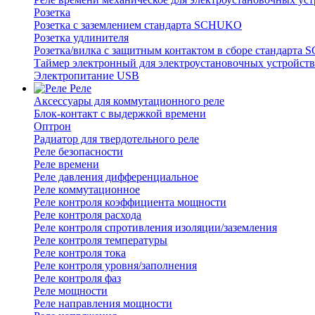
Розетка
Розетка с заземлением стандарта SCHUKO
Розетка удлинителя
Розетка/вилка с защитным контактом в сборе стандарт
Таймер электронный для электроустановочных устройств
Электропитание USB
Реле
Аксессуары для коммутационного реле
Блок-контакт с выдержкой времени
Оптрон
Радиатор для твердотельного реле
Реле безопасности
Реле времени
Реле давления дифференциальное
Реле коммутационное
Реле контроля коэффициента мощности
Реле контроля расхода
Реле контроля спротивления изоляции/заземления
Реле контроля температуры
Реле контроля тока
Реле контроля уровня/заполнения
Реле контроля фаз
Реле мощности
Реле направления мощности