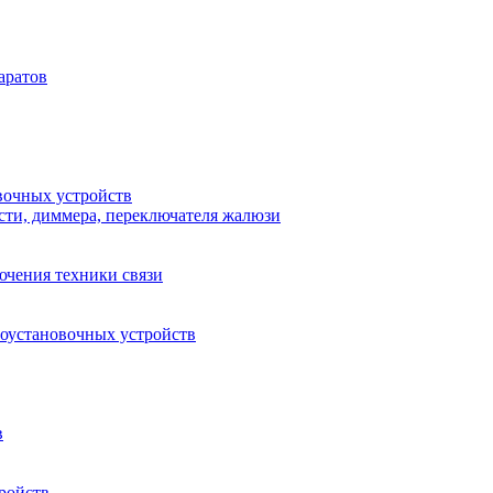
аратов
вочных устройств
сти, диммера, переключателя жалюзи
ючения техники связи
роустановочных устройств
в
ройств