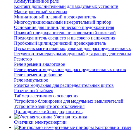
Коммутационное реле
Контакт дополнительный для модульных устройств
Маркировочный материал
Миниатюрный плавкий предохранитель
Многофункциональный измерительный прибор
Основание для цилиндрического предохранителя
Плавкий предохранитель низковольтный ножевой
Предохранитель среднего и высокого напряжения
Пробковый цилиндрический предохранитель
Пускатель магнитный модульный для распределительны
Регулятор температуры модульный для распределительн
Резистор
Реле времени аналоговое
Реле времени модульное для распределительных щитов
Реле времени цифровое
Реле импульсное
Розетка модульная для распределительных щитов
Розеточный таймер
Таймер лестничного освещения
Устройство блокировки для модульных выключателей
Устройство защитного отключения
Цилиндрический предохранитель
Учетная техника
Счетчики электроэнергии
Контрольно-изме