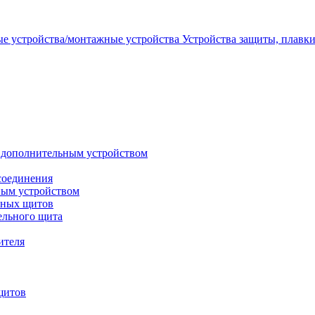
Устройства защиты, плавк
 дополнительным устройством
соединения
ным устройством
ьных щитов
ельного щита
ителя
щитов