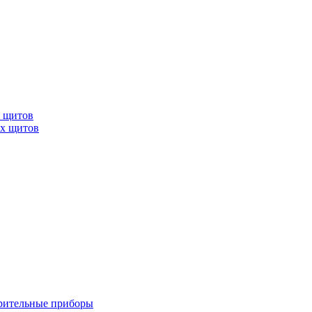
х щитов
ых щитов
рительные приборы