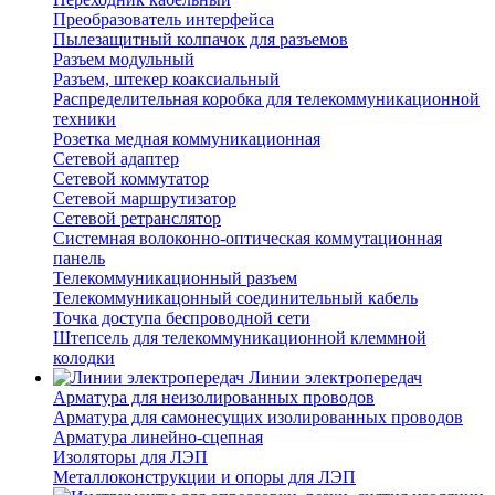
Преобразователь интерфейса
Пылезащитный колпачок для разъемов
Разъем модульный
Разъем, штекер коаксиальный
Распределительная коробка для телекоммуникационной
техники
Розетка медная коммуникационная
Сетевой адаптер
Сетевой коммутатор
Сетевой маршрутизатор
Сетевой ретранслятор
Системная волоконно-оптическая коммутационная
панель
Телекоммуникационный разъем
Телекоммуникацонный соединительный кабель
Точка доступа беспроводной сети
Штепсель для телекоммуникационной клеммной
колодки
Линии электропередач
Арматура для неизолированных проводов
Арматура для самонесущих изолированных проводов
Арматура линейно-сцепная
Изоляторы для ЛЭП
Металлоконструкции и опоры для ЛЭП