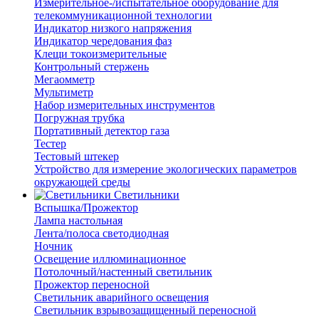
Измерительное-/испытательное оборудование для
телекоммуникационной технологии
Индикатор низкого напряжения
Индикатор чередования фаз
Клещи токоизмерительные
Контрольный стержень
Мегаомметр
Мультиметр
Набор измерительных инструментов
Погружная трубка
Портативный детектор газа
Тестер
Тестовый штекер
Устройство для измерение экологических параметров
окружающей среды
Светильники
Вспышка/Прожектор
Лампа настольная
Лента/полоса светодиодная
Ночник
Освещение иллюминационное
Потолочный/настенный светильник
Прожектор переносной
Светильник аварийного освещения
Светильник взрывозащищенный переносной