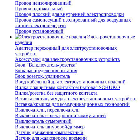
Провод неизолированный
Провод одножильный
Провод плоский для внутренней электропроводки
Провод самонесущий изолированный для воздушных
линий электропередачи
Провод установочный
Электроустановочные
изделия
Адаптер переходный для электроустановочных
устройств
Аксессуары для электроустановочных устройств
Блок "Выключатель-розетка"
Блок распределения питания
Блок розеток, удлинитель
Ввод кабельный для электроустановочных изделий
Вилка с защитным контактом бытовая SCHUKO
Вилка/розетка без защитного контакта
Вставка светящаяся для электроустановочных устройств
Вставка/крышка для коммуникационных технологий
Выключатели, переключатели
Выключатель с электронной коммутацией
Выключатель сумеречный
Выключатель шнуровой/диммер
Датчик движения комплектный
Датчик для жалюзи/реле времени