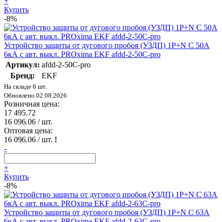
+
Купить
-8%
Устройство защиты от дугового пробоя (УЗДП) 1P+N C 50А
6кА с авт. выкл. PROxima EKF afdd-2-50C-pro
Артикул:
afdd-2-50C-pro
Бренд:
EKF
На складе 6 шт.
Обновлено 02.08.2026
Розничная цена:
17 495.72
16 096.06
/ шт.
Оптовая цена:
16 096.06
/ шт.
!
-
+
Купить
-8%
Устройство защиты от дугового пробоя (УЗДП) 1P+N C 63А
6кА с авт. выкл. PROxima EKF afdd-2-63C-pro