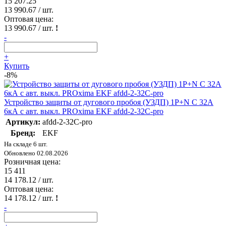
15 207.25
13 990.67
/ шт.
Оптовая цена:
13 990.67
/ шт.
!
-
+
Купить
-8%
Устройство защиты от дугового пробоя (УЗДП) 1P+N C 32А
6кА с авт. выкл. PROxima EKF afdd-2-32C-pro
Артикул:
afdd-2-32C-pro
Бренд:
EKF
На складе 6 шт.
Обновлено 02.08.2026
Розничная цена:
15 411
14 178.12
/ шт.
Оптовая цена:
14 178.12
/ шт.
!
-