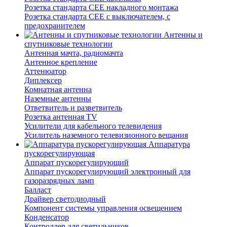
Розетка стандарта СЕЕ накладного монтажа
Розетка стандарта СЕЕ с выключателем, с
предохранителем
Антенны и
спутниковые технологии
Антенная мачта, радиомачта
Антенное крепление
Аттенюатор
Диплексер
Комнатная антенна
Наземные антенны
Ответвитель и разветвитель
Розетка антенная TV
Усилители для кабельного телевидения
Усилитель наземного телевизионного вещания
Аппаратура
пускорегулирующая
Аппарат пускорегулирующий
Аппарат пускорегулирующий электронный для
газоразрядных ламп
Балласт
Драйвер светодиодный
Компонент системы управления освещением
Конденсатор
Контроллер для светильников