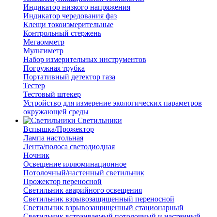
Индикатор низкого напряжения
Индикатор чередования фаз
Клещи токоизмерительные
Контрольный стержень
Мегаомметр
Мультиметр
Набор измерительных инструментов
Погружная трубка
Портативный детектор газа
Тестер
Тестовый штекер
Устройство для измерение экологических параметров
окружающей среды
Светильники
Вспышка/Прожектор
Лампа настольная
Лента/полоса светодиодная
Ночник
Освещение иллюминационное
Потолочный/настенный светильник
Прожектор переносной
Светильник аварийного освещения
Светильник взрывозащищенный переносной
Светильник взрывозащищенный стационарный
Светильник встраиваемый потолочный и настенный