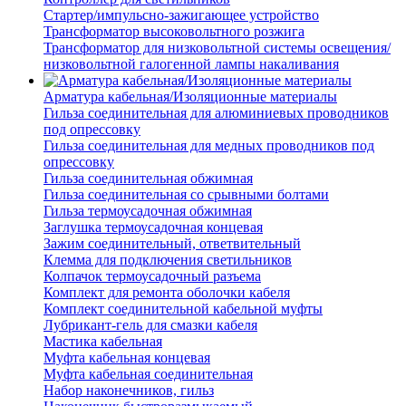
Стартер/импульсно-зажигающее устройство
Трансформатор высоковольтного розжига
Трансформатор для низковольтной системы освещения/
низковольтной галогенной лампы накаливания
Арматура кабельная/Изоляционные материалы
Гильза соединительная для алюминиевых проводников
под опрессовку
Гильза соединительная для медных проводников под
опрессовку
Гильза соединительная обжимная
Гильза соединительная со срывными болтами
Гильза термоусадочная обжимная
Заглушка термоусадочная концевая
Зажим соединительный, ответвительный
Клемма для подключения светильников
Колпачок термоусадочный разъема
Комплект для ремонта оболочки кабеля
Комплект соединительной кабельной муфты
Лубрикант-гель для смазки кабеля
Мастика кабельная
Муфта кабельная концевая
Муфта кабельная соединительная
Набор наконечников, гильз