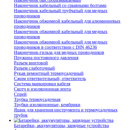
Наконечник быстроразмыкаемый
Наконечник кабельный со срывными болтами
Наконечник кабельный трубчатый для медных
проводников
Наконечник обжимной кабельный для алюминиевых
проводников
Наконечник обжимной кабельный для медных
проводников
Наконечник обжимной кабельный для медных
проводников в соответствии с DIN 46236
Наконечник-гильза для медных проводников
Пружина постоянного давления
Разъем винтовой
Разъем слаботочный
Рукав ремонтный термоусадочный
Сжим ответвительный, ответвитель
Система маркировки кабеля
Скотч и изоляционная лента
Спрей
Трубка термоусадочная
Трубки изоляционные, кембрики
Ящик для хранения инструмента и термоусадочных
трубок
Батарейки, аккумуляторы, зарядные устройства