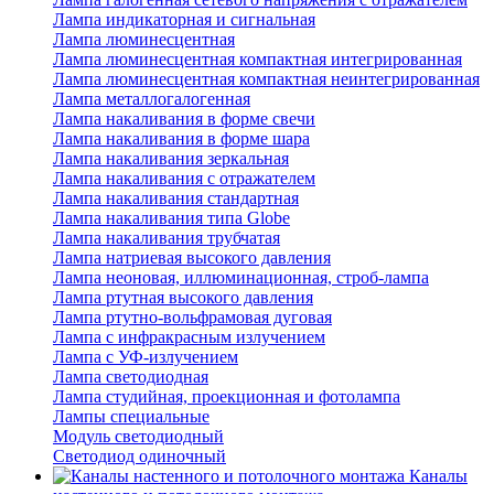
Лампа индикаторная и сигнальная
Лампа люминесцентная
Лампа люминесцентная компактная интегрированная
Лампа люминесцентная компактная неинтегрированная
Лампа металлогалогенная
Лампа накаливания в форме свечи
Лампа накаливания в форме шара
Лампа накаливания зеркальная
Лампа накаливания с отражателем
Лампа накаливания стандартная
Лампа накаливания типа Globe
Лампа накаливания трубчатая
Лампа натриевая высокого давления
Лампа неоновая, иллюминационная, строб-лампа
Лампа ртутная высокого давления
Лампа ртутно-вольфрамовая дуговая
Лампа с инфракрасным излучением
Лампа с УФ-излучением
Лампа светодиодная
Лампа студийная, проекционная и фотолампа
Лампы специальные
Модуль светодиодный
Светодиод одиночный
Каналы