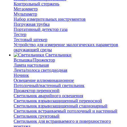
Контрольный стержень
Мегаомметр
Мультиметр
Набор измерительных инструментов
Погружная трубка
Портативный детектор газа
Тестер
Тестовый штекер
Устройство для измерение экологических параметров
окружающей среды
Светильники
Вспышка/Прожектор
Лампа настольная
Лента/полоса светодиодная
Ночник
Освещение иллюминационное
Потолочный/настенный светильник
Прожектор переносной
Светильник аварийного освещения
Светильник взрывозащищенный переносной
Светильник взрывозащищенный стационарный
Светильник встраиваемый потолочный и настенный
Светильник грунтовый
Светильник для встраиваемого и поверхностного
монтажа