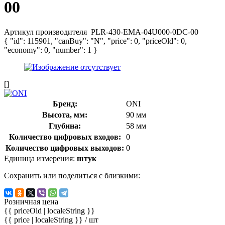
00
Артикул производителя
PLR-430-EMA-04U000-0DC-00
{ "id": 115901, "canBuy": "N", "price": 0, "priceOld": 0,
"economy": 0, "number": 1 }
[]
Бренд:
ONI
Высота, мм:
90 мм
Глубина:
58 мм
Количество цифровых входов:
0
Количество цифровых выходов:
0
Единица измерения:
штук
Сохранить или поделиться с близкими:
Розничная цена
{{ priceOld | localeString }}
{{ price | localeString }}
/ шт