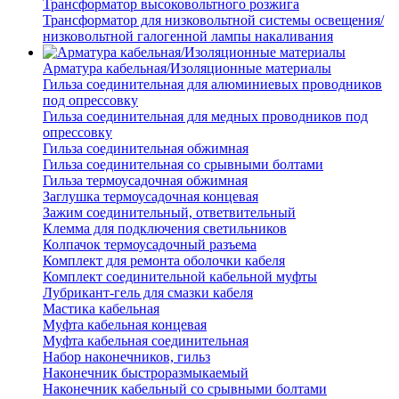
Трансформатор высоковольтного розжига
Трансформатор для низковольтной системы освещения/
низковольтной галогенной лампы накаливания
Арматура кабельная/Изоляционные материалы
Гильза соединительная для алюминиевых проводников
под опрессовку
Гильза соединительная для медных проводников под
опрессовку
Гильза соединительная обжимная
Гильза соединительная со срывными болтами
Гильза термоусадочная обжимная
Заглушка термоусадочная концевая
Зажим соединительный, ответвительный
Клемма для подключения светильников
Колпачок термоусадочный разъема
Комплект для ремонта оболочки кабеля
Комплект соединительной кабельной муфты
Лубрикант-гель для смазки кабеля
Мастика кабельная
Муфта кабельная концевая
Муфта кабельная соединительная
Набор наконечников, гильз
Наконечник быстроразмыкаемый
Наконечник кабельный со срывными болтами