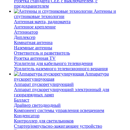
Розетка стандарта СЕЕ с выключателем, с
предохранителем
Антенны и
спутниковые технологии
Антенная мачта, радиомачта
Антенное крепление
Аттенюатор
Диплексер
Комнатная антенна
Наземные антенны
Ответвитель и разветвитель
Розетка антенная TV
Усилители для кабельного телевидения
Усилитель наземного телевизионного вещания
Аппаратура
пускорегулирующая
Аппарат пускорегулирующий
Аппарат пускорегулирующий электронный для
газоразрядных ламп
Балласт
Драйвер светодиодный
Компонент системы управления освещением
Конденсатор
Контроллер для светильников
Стартер/импульсно-зажигающее устройство