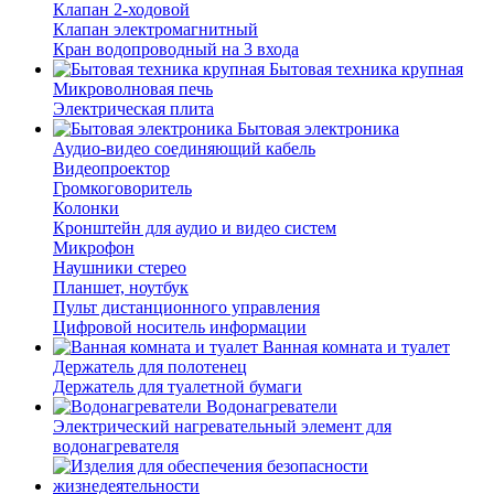
Клапан 2-ходовой
Клапан электромагнитный
Кран водопроводный на 3 входа
Бытовая техника крупная
Микроволновая печь
Электрическая плита
Бытовая электроника
Аудио-видео соединяющий кабель
Видеопроектор
Громкоговоритель
Колонки
Кронштейн для аудио и видео систем
Микрофон
Наушники стерео
Планшет, ноутбук
Пульт дистанционного управления
Цифровой носитель информации
Ванная комната и туалет
Держатель для полотенец
Держатель для туалетной бумаги
Водонагреватели
Электрический нагревательный элемент для
водонагревателя