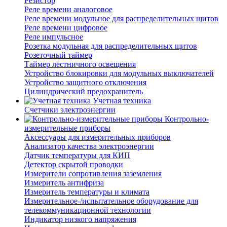
Резистор
Реле времени аналоговое
Реле времени модульное для распределительных щитов
Реле времени цифровое
Реле импульсное
Розетка модульная для распределительных щитов
Розеточный таймер
Таймер лестничного освещения
Устройство блокировки для модульных выключателей
Устройство защитного отключения
Цилиндрический предохранитель
Учетная техника
Счетчики электроэнергии
Контрольно-
измерительные приборы
Аксессуары для измерительных приборов
Анализатор качества электроэнергии
Датчик температуры для КИП
Детектор скрытой проводки
Измерители сопротивления заземления
Измеритель антифриза
Измеритель температуры и климата
Измерительное-/испытательное оборудование для
телекоммуникационной технологии
Индикатор низкого напряжения