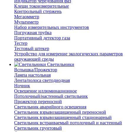
Индикатор чередования фаз
Клещи токоизмерительные
Контрольный стержень
Мегаомметр
Мультиметр
Набор измерительных инструментов
Погружная трубка
Портативный детектор газа
Тестер
Тестовый штекер
Устройство для измерение экологических параметров
окружающей среды
Светильники
Вспышка/Прожектор
Лампа настольная
Лента/полоса светодиодная
Ночник
Освещение иллюминационное
Потолочный/настенный светильник
Прожектор переносной
Светильник аварийного освещения
Светильник взрывозащищенный переносной
Светильник взрывозащищенный стационарный
Светильник встраиваемый потолочный и настенный
Светильник грунтовый