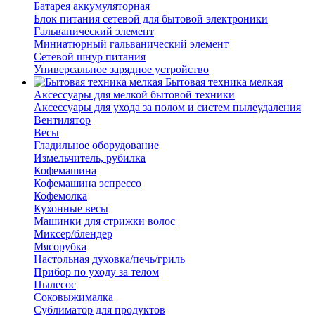
Батарея аккумуляторная
Блок питания сетевой для бытовой электроники
Гальванический элемент
Миниатюрный гальванический элемент
Сетевой шнур питания
Универсальное зарядное устройство
Бытовая техника мелкая
Аксессуары для мелкой бытовой техники
Аксессуары для ухода за полом и систем пылеудаления
Вентилятор
Весы
Гладильное оборудование
Измельчитель, рубилка
Кофемашина
Кофемашина эспрессо
Кофемолка
Кухонные весы
Машинки для стрижки волос
Миксер/блендер
Мясорубка
Настольная духовка/печь/гриль
Прибор по уходу за телом
Пылесос
Соковыжималка
Сублиматор для продуктов