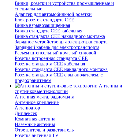
Вилки, розетки и устройства промышленные и
специальные
Адаптер для автомобильной розетки
Блок розеток стандарта CEE
Вилка взрывозащищенная
Вилка стандарта CEE кабельная
Вилка стандарта CEE накладного монтажа
Зарядное устройство для электротранспорта
Зарядный кабель для электротранспорта
Разъем штепсельный круглый силовой
Розетка встроенная стандарта CEE
Розетка стандарта СЕЕ кабельная
Розетка стандарта СЕЕ накладного монтажа
Розетка стандарта СЕЕ с выключателем, с
предохранителем
Антенны и
спутниковые технологии
Антенная мачта, радиомачта
Антенное крепление
Аттенюатор
Диплексер
Комнатная антенна
Наземные антенны
Ответвитель и разветвитель
Розетка антенная TV