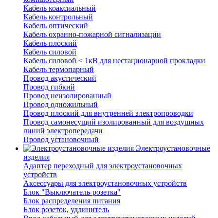
Кабель коаксиальный
Кабель контрольный
Кабель оптический
Кабель охранно-пожарной сигнализации
Кабель плоский
Кабель силовой
Кабель силовой < 1кВ для нестационарной прокладки
Кабель термопарный
Провод акустический
Провод гибкий
Провод неизолированный
Провод одножильный
Провод плоский для внутренней электропроводки
Провод самонесущий изолированный для воздушных
линий электропередачи
Провод установочный
Электроустановочные
изделия
Адаптер переходный для электроустановочных
устройств
Аксессуары для электроустановочных устройств
Блок "Выключатель-розетка"
Блок распределения питания
Блок розеток, удлинитель