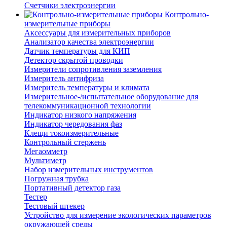
Счетчики электроэнергии
Контрольно-
измерительные приборы
Аксессуары для измерительных приборов
Анализатор качества электроэнергии
Датчик температуры для КИП
Детектор скрытой проводки
Измерители сопротивления заземления
Измеритель антифриза
Измеритель температуры и климата
Измерительное-/испытательное оборудование для
телекоммуникационной технологии
Индикатор низкого напряжения
Индикатор чередования фаз
Клещи токоизмерительные
Контрольный стержень
Мегаомметр
Мультиметр
Набор измерительных инструментов
Погружная трубка
Портативный детектор газа
Тестер
Тестовый штекер
Устройство для измерение экологических параметров
окружающей среды