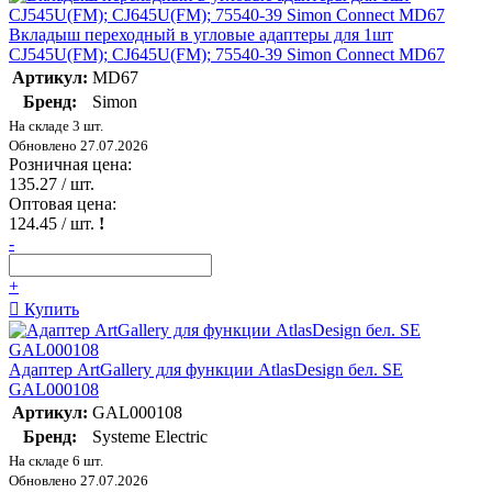
Вкладыш переходный в угловые адаптеры для 1шт
CJ545U(FM); CJ645U(FM); 75540-39 Simon Connect MD67
Артикул:
MD67
Бренд:
Simon
На складе 3 шт.
Обновлено 27.07.2026
Розничная цена:
135.27
/ шт.
Оптовая цена:
124.45
/ шт.
!
-
+
Купить
Адаптер ArtGallery для функции AtlasDesign бел. SE
GAL000108
Артикул:
GAL000108
Бренд:
Systeme Electric
На складе 6 шт.
Обновлено 27.07.2026