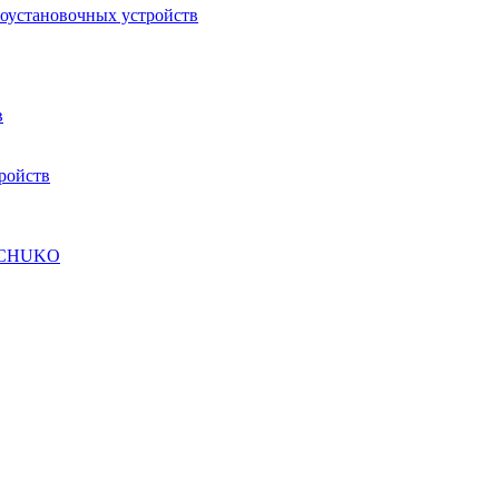
роустановочных устройств
в
ройств
а SCHUKO