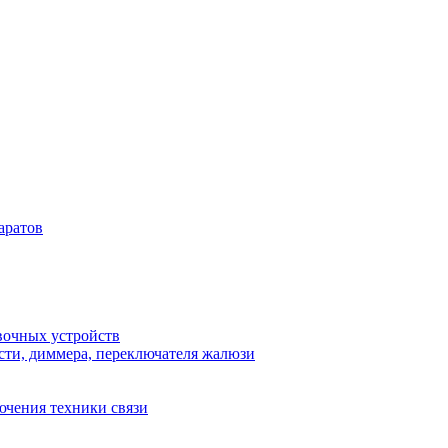
аратов
вочных устройств
сти, диммера, переключателя жалюзи
ючения техники связи