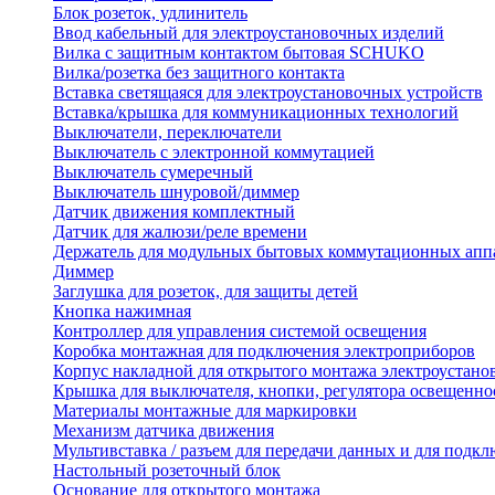
Блок розеток, удлинитель
Ввод кабельный для электроустановочных изделий
Вилка с защитным контактом бытовая SCHUKO
Вилка/розетка без защитного контакта
Вставка светящаяся для электроустановочных устройств
Вставка/крышка для коммуникационных технологий
Выключатели, переключатели
Выключатель с электронной коммутацией
Выключатель сумеречный
Выключатель шнуровой/диммер
Датчик движения комплектный
Датчик для жалюзи/реле времени
Держатель для модульных бытовых коммутационных апп
Диммер
Заглушка для розеток, для защиты детей
Кнопка нажимная
Контроллер для управления системой освещения
Коробка монтажная для подключения электроприборов
Корпус накладной для открытого монтажа электроустано
Крышка для выключателя, кнопки, регулятора освещенно
Материалы монтажные для маркировки
Механизм датчика движения
Мультивставка / разъем для передачи данных и для подкл
Настольный розеточный блок
Основание для открытого монтажа