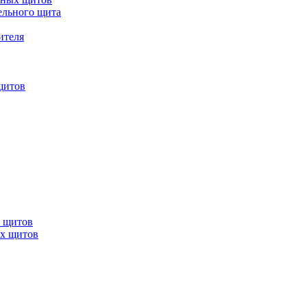
ельного щита
ителя
щитов
х щитов
ых щитов