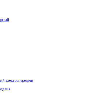
ерный
ий электропередачи
зделия