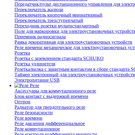
Передатчик/пульт дистанционного управления для элект
Переключатель жалюзи
Переключатель кнопочный миниатюрный
Переключатель трехступенчатый
Переходник розетки мультистандартный
Поле для маркировки для электроустановочных устройст
Приемник радиосигнала
Рамка декоративная для электроустановочных устройств
Реле времени механическое для электроустановочных уст
Розетка
Розетка с заземлением стандарта SCHUKO
Розетка удлинителя
Розетка/вилка с защитным контактом в сборе стандарт
Таймер электронный для электроустановочных устройств
Электропитание USB
Реле
Аксессуары для коммутационного реле
Блок-контакт с выдержкой времени
Оптрон
Радиатор для твердотельного реле
Реле безопасности
Реле времени
Реле давления дифференциальное
Реле коммутационное
Реле контроля коэффициента мощности