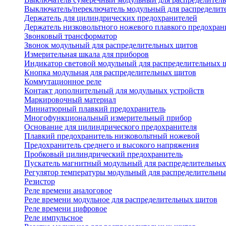
Выключатель/переключатель модульный для распределит
Держатель для цилиндрических предохранителей
Держатель низковольтного ножевого плавкого предохран
Звонковый трансформатор
Звонок модульный для распределительных щитов
Измерительная шкала для приборов
Индикатор световой модульный для распределительных 
Кнопка модульная для распределительных щитов
Коммутационное реле
Контакт дополнительный для модульных устройств
Маркировочный материал
Миниатюрный плавкий предохранитель
Многофункциональный измерительный прибор
Основание для цилиндрического предохранителя
Плавкий предохранитель низковольтный ножевой
Предохранитель среднего и высокого напряжения
Пробковый цилиндрический предохранитель
Пускатель магнитный модульный для распределительны
Регулятор температуры модульный для распределительн
Резистор
Реле времени аналоговое
Реле времени модульное для распределительных щитов
Реле времени цифровое
Реле импульсное