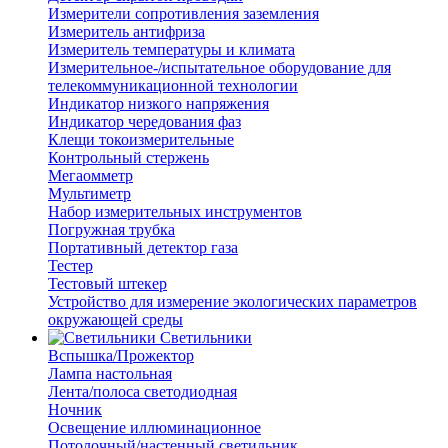
Измерители сопротивления заземления
Измеритель антифриза
Измеритель температуры и климата
Измерительное-/испытательное оборудование для
телекоммуникационной технологии
Индикатор низкого напряжения
Индикатор чередования фаз
Клещи токоизмерительные
Контрольный стержень
Мегаомметр
Мультиметр
Набор измерительных инструментов
Погружная трубка
Портативный детектор газа
Тестер
Тестовый штекер
Устройство для измерение экологических параметров
окружающей среды
Светильники
Вспышка/Прожектор
Лампа настольная
Лента/полоса светодиодная
Ночник
Освещение иллюминационное
Потолочный/настенный светильник