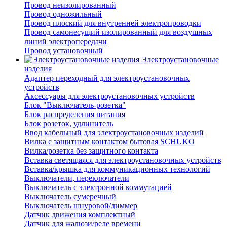
Провод неизолированный
Провод одножильный
Провод плоский для внутренней электропроводки
Провод самонесущий изолированный для воздушных
линий электропередачи
Провод установочный
Электроустановочные
изделия
Адаптер переходный для электроустановочных
устройств
Аксессуары для электроустановочных устройств
Блок "Выключатель-розетка"
Блок распределения питания
Блок розеток, удлинитель
Ввод кабельный для электроустановочных изделий
Вилка с защитным контактом бытовая SCHUKO
Вилка/розетка без защитного контакта
Вставка светящаяся для электроустановочных устройств
Вставка/крышка для коммуникационных технологий
Выключатели, переключатели
Выключатель с электронной коммутацией
Выключатель сумеречный
Выключатель шнуровой/диммер
Датчик движения комплектный
Датчик для жалюзи/реле времени