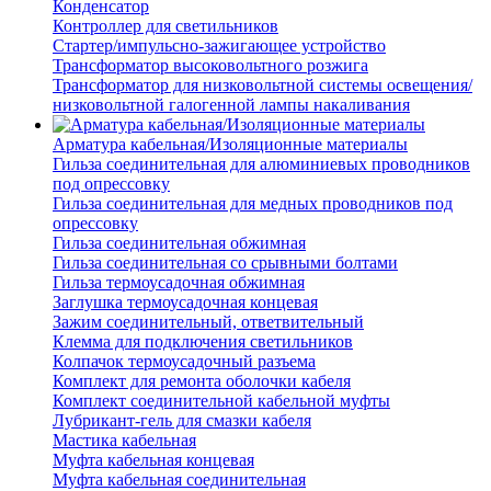
Конденсатор
Контроллер для светильников
Стартер/импульсно-зажигающее устройство
Трансформатор высоковольтного розжига
Трансформатор для низковольтной системы освещения/
низковольтной галогенной лампы накаливания
Арматура кабельная/Изоляционные материалы
Гильза соединительная для алюминиевых проводников
под опрессовку
Гильза соединительная для медных проводников под
опрессовку
Гильза соединительная обжимная
Гильза соединительная со срывными болтами
Гильза термоусадочная обжимная
Заглушка термоусадочная концевая
Зажим соединительный, ответвительный
Клемма для подключения светильников
Колпачок термоусадочный разъема
Комплект для ремонта оболочки кабеля
Комплект соединительной кабельной муфты
Лубрикант-гель для смазки кабеля
Мастика кабельная
Муфта кабельная концевая
Муфта кабельная соединительная