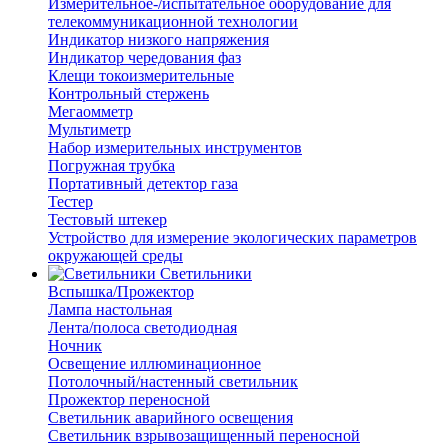
Измерительное-/испытательное оборудование для
телекоммуникационной технологии
Индикатор низкого напряжения
Индикатор чередования фаз
Клещи токоизмерительные
Контрольный стержень
Мегаомметр
Мультиметр
Набор измерительных инструментов
Погружная трубка
Портативный детектор газа
Тестер
Тестовый штекер
Устройство для измерение экологических параметров
окружающей среды
Светильники
Вспышка/Прожектор
Лампа настольная
Лента/полоса светодиодная
Ночник
Освещение иллюминационное
Потолочный/настенный светильник
Прожектор переносной
Светильник аварийного освещения
Светильник взрывозащищенный переносной