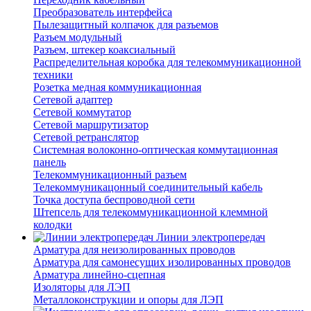
Преобразователь интерфейса
Пылезащитный колпачок для разъемов
Разъем модульный
Разъем, штекер коаксиальный
Распределительная коробка для телекоммуникационной
техники
Розетка медная коммуникационная
Сетевой адаптер
Сетевой коммутатор
Сетевой маршрутизатор
Сетевой ретранслятор
Системная волоконно-оптическая коммутационная
панель
Телекоммуникационный разъем
Телекоммуникацонный соединительный кабель
Точка доступа беспроводной сети
Штепсель для телекоммуникационной клеммной
колодки
Линии электропередач
Арматура для неизолированных проводов
Арматура для самонесущих изолированных проводов
Арматура линейно-сцепная
Изоляторы для ЛЭП
Металлоконструкции и опоры для ЛЭП