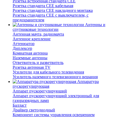
Розетка встроенная стандарта CEE
Розетка стандарта СЕЕ кабельная
Розетка стандарта СЕЕ накладного монтажа
Розетка стандарта СЕЕ с выключателем, с
предохранителем
Антенны и
спутниковые технологии
Антенная мачта, радиомачта
Антенное крепление
Аттенюатор
Диплексер
Комнатная антенна
Наземные антенны
Ответвитель и разветвитель
Розетка антенная TV
Усилители для кабельного телевидения
Усилитель наземного телевизионного вещания
Аппаратура
пускорегулирующая
Аппарат пускорегулирующий
Аппарат пускорегулирующий электронный для
газоразрядных ламп
Балласт
Драйвер светодиодный
Компонент системы управления освещением