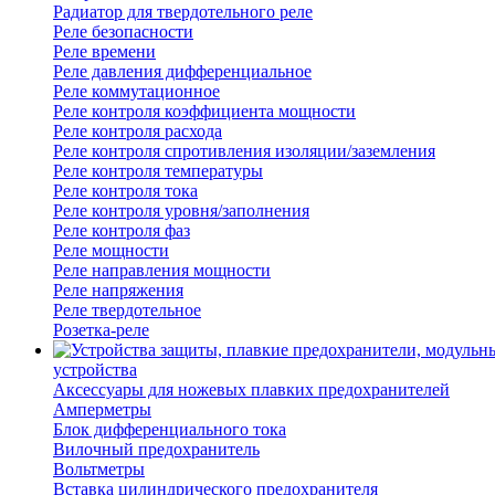
Радиатор для твердотельного реле
Реле безопасности
Реле времени
Реле давления дифференциальное
Реле коммутационное
Реле контроля коэффициента мощности
Реле контроля расхода
Реле контроля спротивления изоляции/заземления
Реле контроля температуры
Реле контроля тока
Реле контроля уровня/заполнения
Реле контроля фаз
Реле мощности
Реле направления мощности
Реле напряжения
Реле твердотельное
Розетка-реле
устройства
Аксессуары для ножевых плавких предохранителей
Амперметры
Блок дифференциального тока
Вилочный предохранитель
Вольтметры
Вставка цилиндрического предохранителя