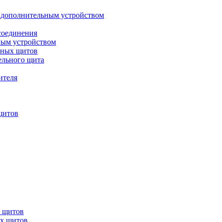
 дополнительным устройством
соединения
ным устройством
ьных щитов
ельного щита
ителя
щитов
х щитов
ых щитов