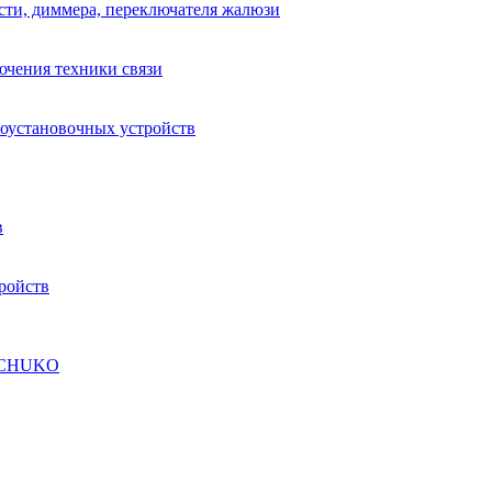
сти, диммера, переключателя жалюзи
ючения техники связи
роустановочных устройств
в
ройств
а SCHUKO