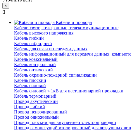
×
Кабели и провода
Кабели связи, телефонные, телекоммуникационные
Кабель высокого напряжения
Кабель гибкий
Кабель гибридный
Кабель для связи и передачи данных
Кабель информационный для передачи данных, компьют
Кабель коаксиальный
Кабель контрольный
Кабель оптический
Кабель охранно-пожарной сигнализации
Кабель плоский
Кабель силовой
Кабель силовой < 1кВ для нестационарной прокладки
Кабель термопарный
Провод акустический
Провод гибкий
Провод неизолированный
Провод одножильный
Провод плоский для внутренней электропроводки
Провод самонесущий изолированный для воздушных лин