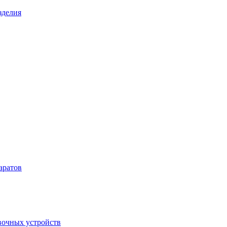
зделия
аратов
вочных устройств