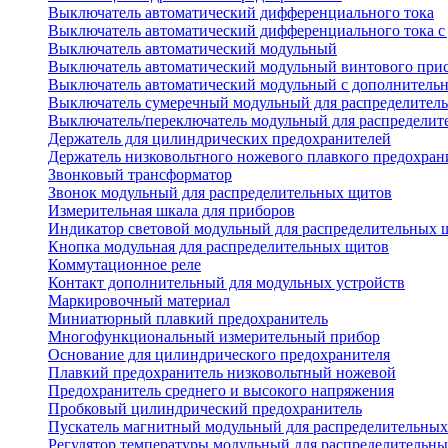
Выключатель автоматический дифференциального тока
Выключатель автоматический дифференциального тока с
Выключатель автоматический модульный
Выключатель автоматический модульный винтового при
Выключатель автоматический модульный с дополнитель
Выключатель сумеречный модульный для распределител
Выключатель/переключатель модульный для распределит
Держатель для цилиндрических предохранителей
Держатель низковольтного ножевого плавкого предохран
Звонковый трансформатор
Звонок модульный для распределительных щитов
Измерительная шкала для приборов
Индикатор световой модульный для распределительных 
Кнопка модульная для распределительных щитов
Коммутационное реле
Контакт дополнительный для модульных устройств
Маркировочный материал
Миниатюрный плавкий предохранитель
Многофункциональный измерительный прибор
Основание для цилиндрического предохранителя
Плавкий предохранитель низковольтный ножевой
Предохранитель среднего и высокого напряжения
Пробковый цилиндрический предохранитель
Пускатель магнитный модульный для распределительны
Регулятор температуры модульный для распределительн