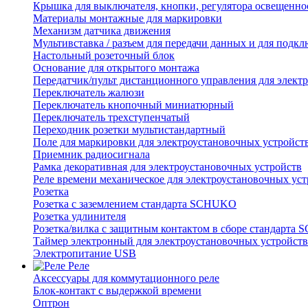
Крышка для выключателя, кнопки, регулятора освещенно
Материалы монтажные для маркировки
Механизм датчика движения
Мультивставка / разъем для передачи данных и для подкл
Настольный розеточный блок
Основание для открытого монтажа
Передатчик/пульт дистанционного управления для элект
Переключатель жалюзи
Переключатель кнопочный миниатюрный
Переключатель трехступенчатый
Переходник розетки мультистандартный
Поле для маркировки для электроустановочных устройст
Приемник радиосигнала
Рамка декоративная для электроустановочных устройств
Реле времени механическое для электроустановочных уст
Розетка
Розетка с заземлением стандарта SCHUKO
Розетка удлинителя
Розетка/вилка с защитным контактом в сборе стандарт
Таймер электронный для электроустановочных устройств
Электропитание USB
Реле
Аксессуары для коммутационного реле
Блок-контакт с выдержкой времени
Оптрон