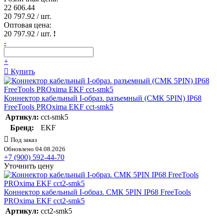
22 606.44
20 797.92
/ шт.
Оптовая цена:
20 797.92
/ шт.
!
-
+
Купить
Коннектор кабельный I-образ. разъемный (СМК 5PIN) IP68
FreeTools PROxima EKF cct-smk5
Артикул:
cct-smk5
Бренд:
EKF
Под заказ
Обновлено 04.08.2026
+7 (900) 592-44-70
Уточнить цену
Коннектор кабельный I-образ. СМК 5PIN IP68 FreeTools
PROxima EKF cct2-smk5
Артикул:
cct2-smk5