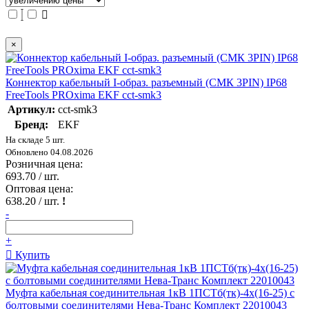
×
Коннектор кабельный I-образ. разъемный (СМК 3PIN) IP68
FreeTools PROxima EKF cct-smk3
Артикул:
cct-smk3
Бренд:
EKF
На складе 5 шт.
Обновлено 04.08.2026
Розничная цена:
693.70
/ шт.
Оптовая цена:
638.20
/ шт.
!
-
+
Купить
Муфта кабельная соединительная 1кВ 1ПСТб(тк)-4х(16-25) с
болтовыми соединителями Нева-Транс Комплект 22010043