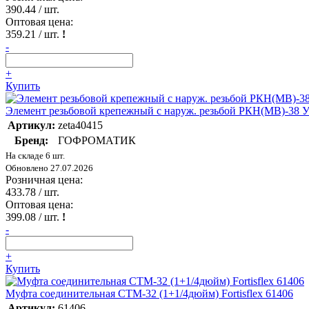
390.44
/ шт.
Оптовая цена:
359.21
/ шт.
!
-
+
Купить
Элемент резьбовой крепежный с наруж. резьбой РКН(МВ)-38 
Артикул:
zeta40415
Бренд:
ГОФРОМАТИК
На складе 6 шт.
Обновлено 27.07.2026
Розничная цена:
433.78
/ шт.
Оптовая цена:
399.08
/ шт.
!
-
+
Купить
Муфта соединительная СТМ-32 (1+1/4дюйм) Fortisflex 61406
Артикул:
61406