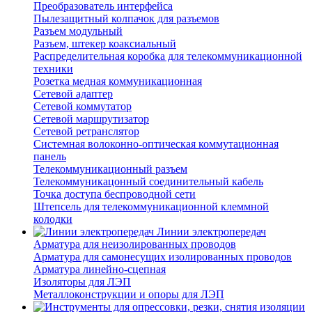
Преобразователь интерфейса
Пылезащитный колпачок для разъемов
Разъем модульный
Разъем, штекер коаксиальный
Распределительная коробка для телекоммуникационной
техники
Розетка медная коммуникационная
Сетевой адаптер
Сетевой коммутатор
Сетевой маршрутизатор
Сетевой ретранслятор
Системная волоконно-оптическая коммутационная
панель
Телекоммуникационный разъем
Телекоммуникацонный соединительный кабель
Точка доступа беспроводной сети
Штепсель для телекоммуникационной клеммной
колодки
Линии электропередач
Арматура для неизолированных проводов
Арматура для самонесущих изолированных проводов
Арматура линейно-сцепная
Изоляторы для ЛЭП
Металлоконструкции и опоры для ЛЭП