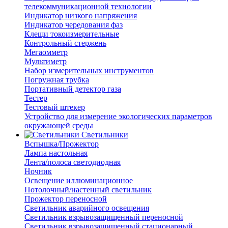
телекоммуникационной технологии
Индикатор низкого напряжения
Индикатор чередования фаз
Клещи токоизмерительные
Контрольный стержень
Мегаомметр
Мультиметр
Набор измерительных инструментов
Погружная трубка
Портативный детектор газа
Тестер
Тестовый штекер
Устройство для измерение экологических параметров
окружающей среды
Светильники
Вспышка/Прожектор
Лампа настольная
Лента/полоса светодиодная
Ночник
Освещение иллюминационное
Потолочный/настенный светильник
Прожектор переносной
Светильник аварийного освещения
Светильник взрывозащищенный переносной
Светильник взрывозащищенный стационарный