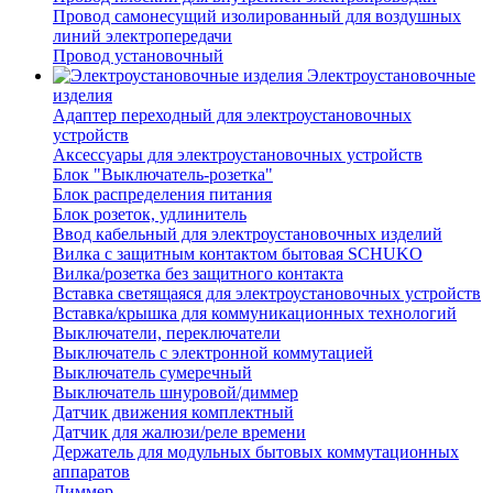
Провод самонесущий изолированный для воздушных
линий электропередачи
Провод установочный
Электроустановочные
изделия
Адаптер переходный для электроустановочных
устройств
Аксессуары для электроустановочных устройств
Блок "Выключатель-розетка"
Блок распределения питания
Блок розеток, удлинитель
Ввод кабельный для электроустановочных изделий
Вилка с защитным контактом бытовая SCHUKO
Вилка/розетка без защитного контакта
Вставка светящаяся для электроустановочных устройств
Вставка/крышка для коммуникационных технологий
Выключатели, переключатели
Выключатель с электронной коммутацией
Выключатель сумеречный
Выключатель шнуровой/диммер
Датчик движения комплектный
Датчик для жалюзи/реле времени
Держатель для модульных бытовых коммутационных
аппаратов
Диммер