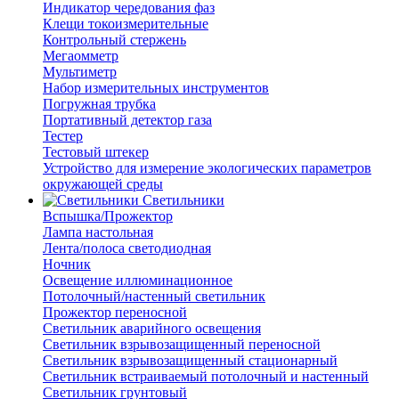
Индикатор чередования фаз
Клещи токоизмерительные
Контрольный стержень
Мегаомметр
Мультиметр
Набор измерительных инструментов
Погружная трубка
Портативный детектор газа
Тестер
Тестовый штекер
Устройство для измерение экологических параметров
окружающей среды
Светильники
Вспышка/Прожектор
Лампа настольная
Лента/полоса светодиодная
Ночник
Освещение иллюминационное
Потолочный/настенный светильник
Прожектор переносной
Светильник аварийного освещения
Светильник взрывозащищенный переносной
Светильник взрывозащищенный стационарный
Светильник встраиваемый потолочный и настенный
Светильник грунтовый