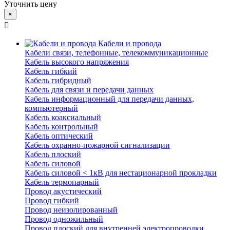
Уточнить цену
×
Кабели и провода
Кабели связи, телефонные, телекоммуникационные
Кабель высокого напряжения
Кабель гибкий
Кабель гибридный
Кабель для связи и передачи данных
Кабель информационный для передачи данных,
компьютерный
Кабель коаксиальный
Кабель контрольный
Кабель оптический
Кабель охранно-пожарной сигнализации
Кабель плоский
Кабель силовой
Кабель силовой < 1кВ для нестационарной прокладки
Кабель термопарный
Провод акустический
Провод гибкий
Провод неизолированный
Провод одножильный
Провод плоский для внутренней электропроводки