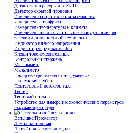
Анализатор качества электроэнергии
Датчик температуры для КИП
Детектор скрытой проводки
Измерители сопротивления заземления
Измеритель антифриза
Измеритель температуры и климата
Измерительное-/испытательное оборудование для
телекоммуникационной технологии
Индикатор низкого напряжения
Индикатор чередования фаз
Клещи токоизмерительные
Контрольный стержень
Мегаомметр
Мультиметр
Набор измерительных инструментов
Погружная трубка
Портативный детектор газа
Тестер
Тестовый штекер
Устройство для измерение экологических параметров
окружающей среды
Светильники
Вспышка/Прожектор
Лампа настольная
Лента/полоса светодиодная