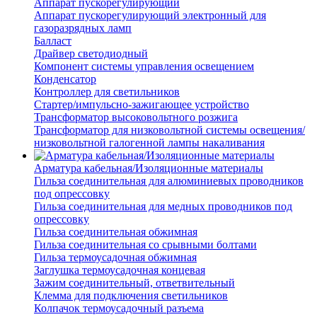
Аппарат пускорегулирующий
Аппарат пускорегулирующий электронный для
газоразрядных ламп
Балласт
Драйвер светодиодный
Компонент системы управления освещением
Конденсатор
Контроллер для светильников
Стартер/импульсно-зажигающее устройство
Трансформатор высоковольтного розжига
Трансформатор для низковольтной системы освещения/
низковольтной галогенной лампы накаливания
Арматура кабельная/Изоляционные материалы
Гильза соединительная для алюминиевых проводников
под опрессовку
Гильза соединительная для медных проводников под
опрессовку
Гильза соединительная обжимная
Гильза соединительная со срывными болтами
Гильза термоусадочная обжимная
Заглушка термоусадочная концевая
Зажим соединительный, ответвительный
Клемма для подключения светильников
Колпачок термоусадочный разъема