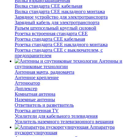
Вилка взрывозащищенная
Вилка стандарта CEE кабельная
Вилка стандарта CEE накладного монтажа
Зарядное устройство для электротранспорта
Зарядный кабель для электротранспорта
Разъем штепсельный круглый силовой
Розетка встроенная стандарта CEE
Розетка стандарта СЕЕ кабельная
Розетка стандарта СЕЕ накладного монтажа
Розетка стандарта СЕЕ с выключателем, с
предохранителем
Антенны и
спутниковые технологии
Антенная мачта, радиомачта
Антенное крепление
Аттенюатор
Диплексер
Комнатная антенна
Наземные антенны
Ответвитель и разветвитель
Розетка антенная TV
Усилители для кабельного телевидения
Усилитель наземного телевизионного вещания
Аппаратура
пускорегулирующая