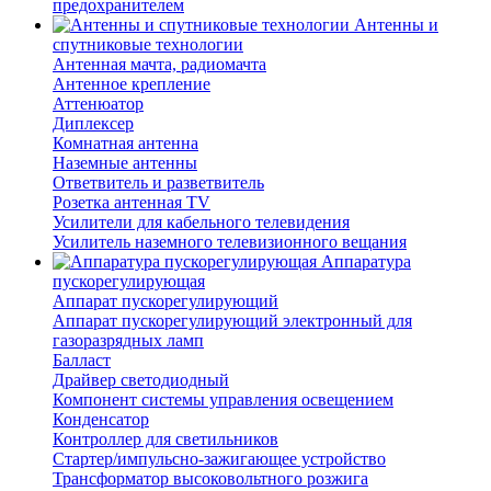
предохранителем
Антенны и
спутниковые технологии
Антенная мачта, радиомачта
Антенное крепление
Аттенюатор
Диплексер
Комнатная антенна
Наземные антенны
Ответвитель и разветвитель
Розетка антенная TV
Усилители для кабельного телевидения
Усилитель наземного телевизионного вещания
Аппаратура
пускорегулирующая
Аппарат пускорегулирующий
Аппарат пускорегулирующий электронный для
газоразрядных ламп
Балласт
Драйвер светодиодный
Компонент системы управления освещением
Конденсатор
Контроллер для светильников
Стартер/импульсно-зажигающее устройство
Трансформатор высоковольтного розжига