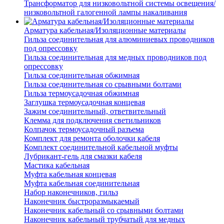
Трансформатор для низковольтной системы освещения/
низковольтной галогенной лампы накаливания
Арматура кабельная/Изоляционные материалы
Гильза соединительная для алюминиевых проводников
под опрессовку
Гильза соединительная для медных проводников под
опрессовку
Гильза соединительная обжимная
Гильза соединительная со срывными болтами
Гильза термоусадочная обжимная
Заглушка термоусадочная концевая
Зажим соединительный, ответвительный
Клемма для подключения светильников
Колпачок термоусадочный разъема
Комплект для ремонта оболочки кабеля
Комплект соединительной кабельной муфты
Лубрикант-гель для смазки кабеля
Мастика кабельная
Муфта кабельная концевая
Муфта кабельная соединительная
Набор наконечников, гильз
Наконечник быстроразмыкаемый
Наконечник кабельный со срывными болтами
Наконечник кабельный трубчатый для медных