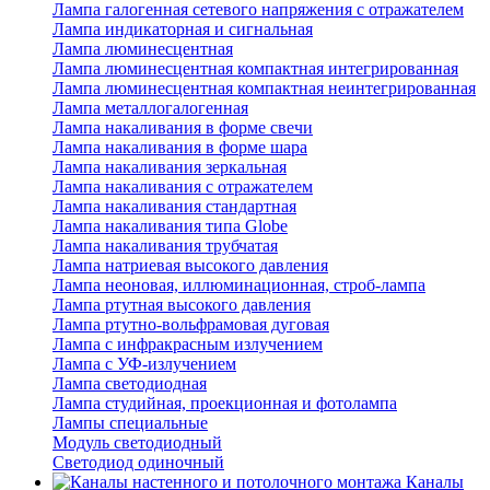
Лампа галогенная сетевого напряжения с отражателем
Лампа индикаторная и сигнальная
Лампа люминесцентная
Лампа люминесцентная компактная интегрированная
Лампа люминесцентная компактная неинтегрированная
Лампа металлогалогенная
Лампа накаливания в форме свечи
Лампа накаливания в форме шара
Лампа накаливания зеркальная
Лампа накаливания с отражателем
Лампа накаливания стандартная
Лампа накаливания типа Globe
Лампа накаливания трубчатая
Лампа натриевая высокого давления
Лампа неоновая, иллюминационная, строб-лампа
Лампа ртутная высокого давления
Лампа ртутно-вольфрамовая дуговая
Лампа с инфракрасным излучением
Лампа с УФ-излучением
Лампа светодиодная
Лампа студийная, проекционная и фотолампа
Лампы специальные
Модуль светодиодный
Светодиод одиночный
Каналы