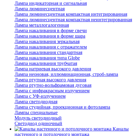
Лампа индикаторная и сигнальная
Лампа люминесцентная
Лампа люминесцентная компактная интегрированная
Лампа люминесцентная компактная неинтегрированная
Лампа металлогалогенная
Лампа накаливания в форме свечи
Лампа накаливания в форме шара
Лампа накаливания зеркальная
Лампа накаливания с отражателем
Лампа накаливания стандартная
Лампа накаливания типа Globe
Лампа накаливания трубчатая
Лампа натриевая высокого давления
Лампа неоновая, иллюминационная, строб-лампа
Лампа ртутная высокого давления
Лампа ртутно-вольфрамовая дуговая
Лампа с инфракрасным излучением
Лампа с УФ-излучением
Лампа светодиодная
Лампа студийная, проекционная и фотолампа
Лампы специальные
Модуль светодиодный
Светодиод одиночный
Каналы
настенного и потолочного монтажа