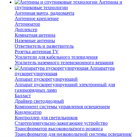
Антенны и
спутниковые технологии
Антенная мачта, радиомачта
Антенное крепление
Аттенюатор
Диплексер
Комнатная антенна
Наземные антенны
Ответвитель и разветвитель
Розетка антенная TV
Усилители для кабельного телевидения
Усилитель наземного телевизионного вещания
Аппаратура
пускорегулирующая
Аппарат пускорегулирующий
Аппарат пускорегулирующий электронный для
газоразрядных ламп
Балласт
Драйвер светодиодный
Компонент системы управления освещением
Конденсатор
Контроллер для светильников
Стартер/импульсно-зажигающее устройство
Трансформатор высоковольтного розжига
Трансформатор для низковольтной системы освещения/