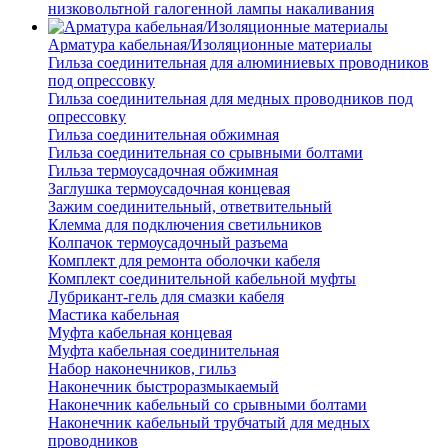
низковольтной галогенной лампы накаливания
Арматура кабельная/Изоляционные материалы
Гильза соединительная для алюминиевых проводников
под опрессовку
Гильза соединительная для медных проводников под
опрессовку
Гильза соединительная обжимная
Гильза соединительная со срывными болтами
Гильза термоусадочная обжимная
Заглушка термоусадочная концевая
Зажим соединительный, ответвительный
Клемма для подключения светильников
Колпачок термоусадочный разъема
Комплект для ремонта оболочки кабеля
Комплект соединительной кабельной муфты
Лубрикант-гель для смазки кабеля
Мастика кабельная
Муфта кабельная концевая
Муфта кабельная соединительная
Набор наконечников, гильз
Наконечник быстроразмыкаемый
Наконечник кабельный со срывными болтами
Наконечник кабельный трубчатый для медных
проводников