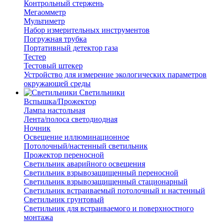
Контрольный стержень
Мегаомметр
Мультиметр
Набор измерительных инструментов
Погружная трубка
Портативный детектор газа
Тестер
Тестовый штекер
Устройство для измерение экологических параметров
окружающей среды
Светильники
Вспышка/Прожектор
Лампа настольная
Лента/полоса светодиодная
Ночник
Освещение иллюминационное
Потолочный/настенный светильник
Прожектор переносной
Светильник аварийного освещения
Светильник взрывозащищенный переносной
Светильник взрывозащищенный стационарный
Светильник встраиваемый потолочный и настенный
Светильник грунтовый
Светильник для встраиваемого и поверхностного
монтажа