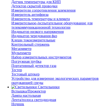
Датчик температуры для КИП
Детектор скрытой проводки
Измерители сопротивления заземления
Измеритель антифриза
Измеритель температуры и климата
Измерительное-/испытательное оборудование для
телекоммуникационной технологии
Индикатор низкого напряжения
Индикатор чередования фаз
Клещи токоизмерительные
Контрольный стержень
Мегаомметр
Мультиметр
Набор измерительных инструментов
Погружная трубка
Портативный детектор газа
Тестер
Тестовый штекер
Устройство для измерение экологических параметров
окружающей среды
Светильники
Вспышка/Прожектор
Лампа настольная
Лента/полоса светодиодная
Ночник