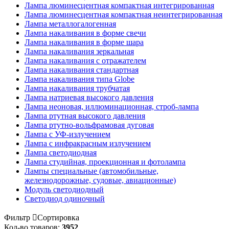
Лампа люминесцентная компактная интегрированная
Лампа люминесцентная компактная неинтегрированная
Лампа металлогалогенная
Лампа накаливания в форме свечи
Лампа накаливания в форме шара
Лампа накаливания зеркальная
Лампа накаливания с отражателем
Лампа накаливания стандартная
Лампа накаливания типа Globe
Лампа накаливания трубчатая
Лампа натриевая высокого давления
Лампа неоновая, иллюминационная, строб-лампа
Лампа ртутная высокого давления
Лампа ртутно-вольфрамовая дуговая
Лампа с УФ-излучением
Лампа с инфракрасным излучением
Лампа светодиодная
Лампа студийная, проекционная и фотолампа
Лампы специальные (автомобильные,
железнодорожные, судовые, авиационные)
Модуль светодиодный
Светодиод одиночный
Фильтр
Сортировка
Кол-во товаров:
3952