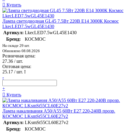
Купить
Лампа светодиодная GL45 7.5Вт 220В E14 3000К Космос
LkecLED7.5wGL45E1430
Артикул:
LkecLED7.5wGL45E1430
Бренд:
КОСМОС
На складе 29 шт.
Обновлено 08.08.2026
Розничная цена:
27.36
/ шт.
Оптовая цена:
25.17
/ шт.
!
-
+
Купить
Лампа накаливания A50/A55 60Вт E27 220-240В прозр.
КОСМОС LKsmSt55CL60E27v2
Артикул:
LKsmSt55CL60E27v2
Бренд:
КОСМОС