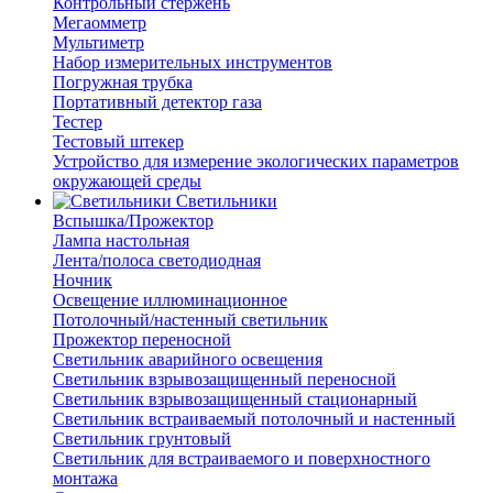
Контрольный стержень
Мегаомметр
Мультиметр
Набор измерительных инструментов
Погружная трубка
Портативный детектор газа
Тестер
Тестовый штекер
Устройство для измерение экологических параметров
окружающей среды
Светильники
Вспышка/Прожектор
Лампа настольная
Лента/полоса светодиодная
Ночник
Освещение иллюминационное
Потолочный/настенный светильник
Прожектор переносной
Светильник аварийного освещения
Светильник взрывозащищенный переносной
Светильник взрывозащищенный стационарный
Светильник встраиваемый потолочный и настенный
Светильник грунтовый
Светильник для встраиваемого и поверхностного
монтажа