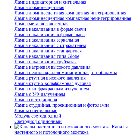
Лампа индикаторная и сигнальная
Лампа люминесцентная
Лампа люминесцентная компактная интегрированная
Лампа люминесцентная компактная неинтегрированная
Лампа металлогалогенная
Лампа накаливания в форме свечи
Лампа накаливания в форме шара
Лампа накаливания зеркальная
Лампа накаливания с отражателем
Лампа накаливания стандартная
Лампа накаливания типа Globe
Лампа накаливания трубчатая
Лампа натриевая высокого давления
Лампа неоновая, иллюминационная, строб-лампа
Лампа ртутная высокого давления
Лампа ртутно-вольфрамовая дуговая
Лампа с инфракрасным излучением
Лампа с УФ-излучением
Лампа светодиодная
Лампа студийная, проекционная и фотолампа
Лампы специальные
Модуль светодиодный
Светодиод одиночный
Каналы
настенного и потолочного монтажа