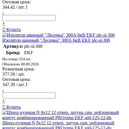
Оптовая цена:
344.42
/ шт.
!
-
+
Купить
Изолятор шинный "Лесенка" 300А 6кВ EKF plc-sl-300
Артикул:
plc-sl-300
Бренд:
EKF
На складе 224 шт.
Обновлено 08.08.2026
Розничная цена:
377.59
/ шт.
Оптовая цена:
347.39
/ шт.
!
-
+
Купить
Шина нулевая N 8х12 12 отвер. латунь син. нейлоновый
корпус комбинированный PROxima EKF sn0-125-12-dn