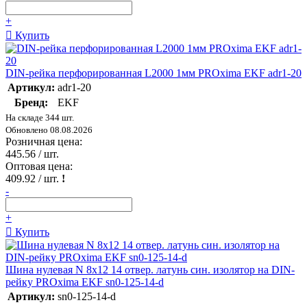
+
Купить
DIN-рейка перфорированная L2000 1мм PROxima EKF adr1-20
Артикул:
adr1-20
Бренд:
EKF
На складе 344 шт.
Обновлено 08.08.2026
Розничная цена:
445.56
/ шт.
Оптовая цена:
409.92
/ шт.
!
-
+
Купить
Шина нулевая N 8х12 14 отвер. латунь син. изолятор на DIN-
рейку PROxima EKF sn0-125-14-d
Артикул:
sn0-125-14-d