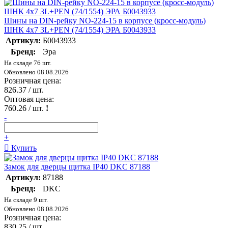
Шины на DIN-рейку NO-224-15 в корпусе (кросс-модуль)
ШНК 4х7 3L+PEN (74/1554) ЭРА Б0043933
Артикул:
Б0043933
Бренд:
Эра
На складе 76 шт.
Обновлено 08.08.2026
Розничная цена:
826.37
/ шт.
Оптовая цена:
760.26
/ шт.
!
-
+
Купить
Замок для дверцы щитка IP40 DKC 87188
Артикул:
87188
Бренд:
DKC
На складе 9 шт.
Обновлено 08.08.2026
Розничная цена:
830.25
/ шт.