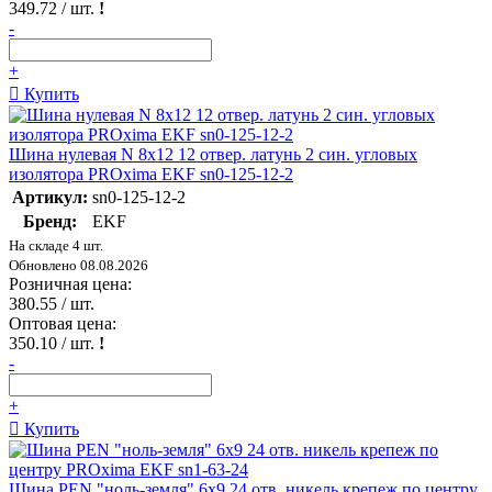
349.72
/ шт.
!
-
+
Купить
Шина нулевая N 8х12 12 отвер. латунь 2 син. угловых
изолятора PROxima EKF sn0-125-12-2
Артикул:
sn0-125-12-2
Бренд:
EKF
На складе 4 шт.
Обновлено 08.08.2026
Розничная цена:
380.55
/ шт.
Оптовая цена:
350.10
/ шт.
!
-
+
Купить
Шина PEN "ноль-земля" 6х9 24 отв. никель крепеж по центру