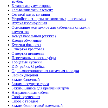
трубок
Батарея аккумуляторная
Гальванический элемент
Сетевой шнур питания
Устройство защиты от животных, насекомых
Втулка изолирующая
Основание монтажное для кабельных стяжек и
элементов
Хомут кабельный (стяжка)
Клещи обжимные
Кусачки бокорезы
Отвертка крестовая
Отвертка шлицевая
Переставные плоскогубцы
Торцевые кусачки
DIN-рейка, G-рейка
Одно-многополюсная клеммная колодка
Звонок дверной
Зажим балочный
Зажим несущего троса
Зажим/Клипса для крепления труб
Направляющая кабеля
Скоба крепежная
Скоба с гвоздем
Зажим безвинтовой клеммный