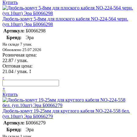
Купить
Дюбель-хомут 5-8мм для плоского кабеля NO-224-564 черн.
(уп.10шт) Эра Б0066298
Артикул:
Б0066298
Бренд:
Эра
На складе 7 упак.
Обновлено 25.07.2026
Розничная цена:
22.87
/ упак.
Оптовая цена:
21.04
/ упак.
!
-
+
Купить
Дюбель-хомут 19-25мм для круглого кабеля NO-224-558 бел.
(уп.10шт) Эра Б0066279
Артикул:
Б0066279
Бренд:
Эра
На складе 1 упак.