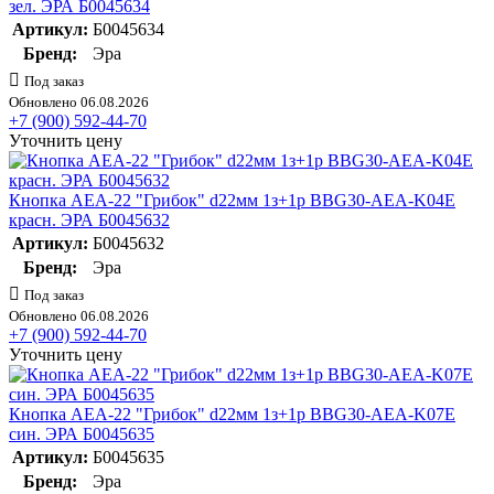
зел. ЭРА Б0045634
Артикул:
Б0045634
Бренд:
Эра
Под заказ
Обновлено 06.08.2026
+7 (900) 592-44-70
Уточнить цену
Кнопка AEA-22 "Грибок" d22мм 1з+1р BBG30-AEA-K04E
красн. ЭРА Б0045632
Артикул:
Б0045632
Бренд:
Эра
Под заказ
Обновлено 06.08.2026
+7 (900) 592-44-70
Уточнить цену
Кнопка AEA-22 "Грибок" d22мм 1з+1р BBG30-AEA-K07E
син. ЭРА Б0045635
Артикул:
Б0045635
Бренд:
Эра