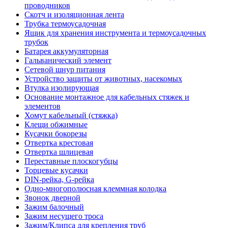
проводников
Скотч и изоляционная лента
Трубка термоусадочная
Ящик для хранения инструмента и термоусадочных
трубок
Батарея аккумуляторная
Гальванический элемент
Сетевой шнур питания
Устройство защиты от животных, насекомых
Втулка изолирующая
Основание монтажное для кабельных стяжек и
элементов
Хомут кабельный (стяжка)
Клещи обжимные
Кусачки бокорезы
Отвертка крестовая
Отвертка шлицевая
Переставные плоскогубцы
Торцевые кусачки
DIN-рейка, G-рейка
Одно-многополюсная клеммная колодка
Звонок дверной
Зажим балочный
Зажим несущего троса
Зажим/Клипса для крепления труб