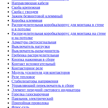
Направляющая кабеля
Скоба крепежная
Скоба с гвоздем
Зажим безвинтовой клеммный
Коробка клеммная
Распределительная коробка/корпус для монтажа в стене
и в потолке
Распределительная коробка/корпус для монтажа на стене
и на потолке
Арматура светосигнальная
Выключатель нагрузки
Выключатель-разъединитель
Гребенка распределительная
Кнопка нажимная в сборе
Контакт вспомогательный
Контакторное реле
Модуль усилителя для контакторов
Реле тепловое
Стабилизаторы напряжения
Управляющий переключатель в сборе
Элемент передний светового индикатора
Горелка газосварочная
Паяльник электрический
Припойная проволока
Флюс-гель