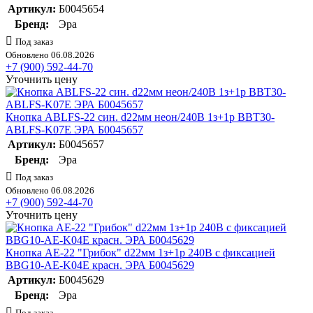
Артикул:
Б0045654
Бренд:
Эра
Под заказ
Обновлено 06.08.2026
+7 (900) 592-44-70
Уточнить цену
Кнопка ABLFS-22 син. d22мм неон/240В 1з+1р BBT30-
ABLFS-K07E ЭРА Б0045657
Артикул:
Б0045657
Бренд:
Эра
Под заказ
Обновлено 06.08.2026
+7 (900) 592-44-70
Уточнить цену
Кнопка AE-22 "Грибок" d22мм 1з+1р 240В с фиксацией
BBG10-AE-K04E красн. ЭРА Б0045629
Артикул:
Б0045629
Бренд:
Эра
Под заказ