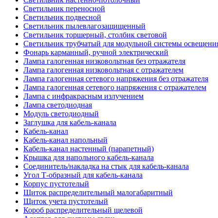
Светильник переносной
Светильник подвесной
Светильник пылевлагозащищенный
Светильник торшерный, столбик световой
Светильник трубчатый для модульной системы освещени
Фонарь карманный, ручной электрический
Лампа галогенная низковольтная без отражателя
Лампа галогенная низковольтная с отражателем
Лампа галогенная сетевого напряжения без отражателя
Лампа галогенная сетевого напряжения с отражателем
Лампа с инфракрасным излучением
Лампа светодиодная
Модуль светодиодный
Заглушка для кабель-канала
Кабель-канал
Кабель-канал напольный
Кабель-канал настенный (парапетный)
Крышка для напольного кабель-канала
Соединитель/накладка на стык для кабель-канала
Угол Т-образный для кабель-канала
Корпус пустотелый
Щиток распределительный малогабаритный
Щиток учета пустотелый
Короб распределительный щелевой