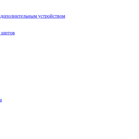
 дополнительным устройством
х щитов
а