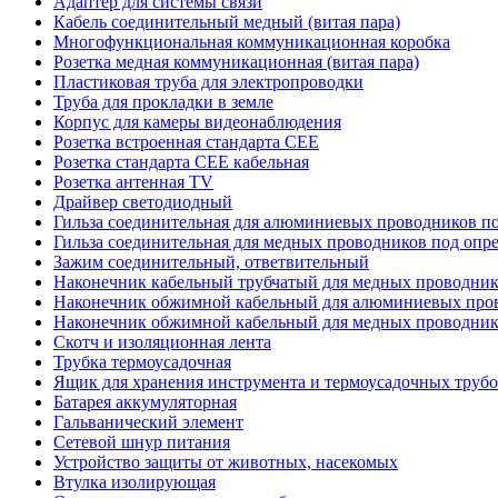
Адаптер для системы связи
Кабель соединительный медный (витая пара)
Многофункциональная коммуникационная коробка
Розетка медная коммуникационная (витая пара)
Пластиковая труба для электропроводки
Труба для прокладки в земле
Корпус для камеры видеонаблюдения
Розетка встроенная стандарта CEE
Розетка стандарта СЕЕ кабельная
Розетка антенная TV
Драйвер светодиодный
Гильза соединительная для алюминиевых проводников по
Гильза соединительная для медных проводников под опр
Зажим соединительный, ответвительный
Наконечник кабельный трубчатый для медных проводни
Наконечник обжимной кабельный для алюминиевых про
Наконечник обжимной кабельный для медных проводник
Скотч и изоляционная лента
Трубка термоусадочная
Ящик для хранения инструмента и термоусадочных труб
Батарея аккумуляторная
Гальванический элемент
Сетевой шнур питания
Устройство защиты от животных, насекомых
Втулка изолирующая