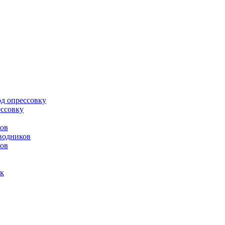
д опрессовку
ессовку
ков
водников
ов
ок