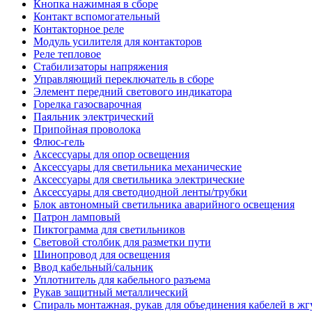
Кнопка нажимная в сборе
Контакт вспомогательный
Контакторное реле
Модуль усилителя для контакторов
Реле тепловое
Стабилизаторы напряжения
Управляющий переключатель в сборе
Элемент передний светового индикатора
Горелка газосварочная
Паяльник электрический
Припойная проволока
Флюс-гель
Аксессуары для опор освещения
Аксессуары для светильника механические
Аксессуары для светильника электрические
Аксессуары для светодиодной ленты/трубки
Блок автономный светильника аварийного освещения
Патрон ламповый
Пиктограмма для светильников
Световой столбик для разметки пути
Шинопровод для освещения
Ввод кабельный/сальник
Уплотнитель для кабельного разъема
Рукав защитный металлический
Спираль монтажная, рукав для объединения кабелей в жг