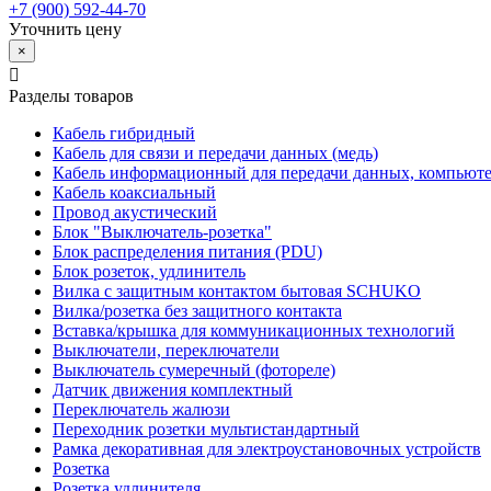
+7 (900) 592-44-70
Уточнить цену
×
Разделы товаров
Кабель гибридный
Кабель для связи и передачи данных (медь)
Кабель информационный для передачи данных, компьют
Кабель коаксиальный
Провод акустический
Блок "Выключатель-розетка"
Блок распределения питания (PDU)
Блок розеток, удлинитель
Вилка с защитным контактом бытовая SCHUKO
Вилка/розетка без защитного контакта
Вставка/крышка для коммуникационных технологий
Выключатели, переключатели
Выключатель сумеречный (фотореле)
Датчик движения комплектный
Переключатель жалюзи
Переходник розетки мультистандартный
Рамка декоративная для электроустановочных устройств
Розетка
Розетка удлинителя