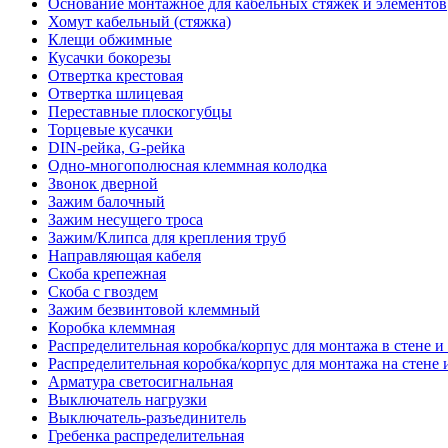
Основание монтажное для кабельных стяжек и элементов
Хомут кабельный (стяжка)
Клещи обжимные
Кусачки бокорезы
Отвертка крестовая
Отвертка шлицевая
Переставные плоскогубцы
Торцевые кусачки
DIN-рейка, G-рейка
Одно-многополюсная клеммная колодка
Звонок дверной
Зажим балочный
Зажим несущего троса
Зажим/Клипса для крепления труб
Направляющая кабеля
Скоба крепежная
Скоба с гвоздем
Зажим безвинтовой клеммный
Коробка клеммная
Распределительная коробка/корпус для монтажа в стене и
Распределительная коробка/корпус для монтажа на стене 
Арматура светосигнальная
Выключатель нагрузки
Выключатель-разъединитель
Гребенка распределительная