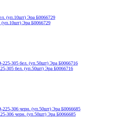
 (уп.10шт) Эра Б0066729
5-305 бел. (уп.50шт) Эра Б0066716
5-306 черн. (уп.50шт) Эра Б0066685