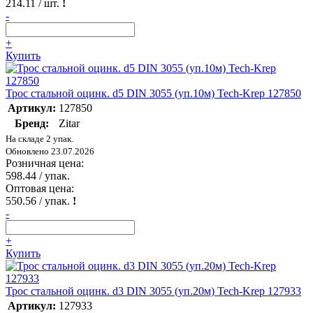
214.11
/ шт.
!
-
+
Купить
Трос стальной оцинк. d5 DIN 3055 (уп.10м) Tech-Krep 127850
Артикул:
127850
Бренд:
Zitar
На складе 2 упак.
Обновлено 23.07.2026
Розничная цена:
598.44
/ упак.
Оптовая цена:
550.56
/ упак.
!
-
+
Купить
Трос стальной оцинк. d3 DIN 3055 (уп.20м) Tech-Krep 127933
Артикул:
127933