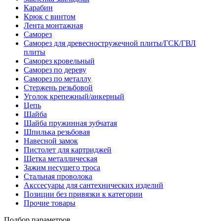
Карабин
Крюк с винтом
Лента монтажная
Саморез
Саморез для древесностружечной плиты/ГСК/ГВЛ
плиты
Саморез кровельный
Саморез по дереву
Саморез по металлу
Стержень резьбовой
Уголок крепежный/анкерный
Цепь
Шайба
Шайба пружинная зубчатая
Шпилька резьбовая
Навесной замок
Пистолет для картриджей
Щетка металлическая
Зажим несущего троса
Стальная проволока
Акссесуары для сантехнических изделий
Позиции без привязки к категории
Прочие товары
Подбор параметров