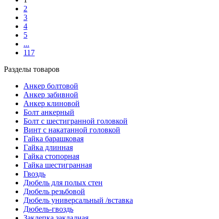
2
3
4
5
...
117
Разделы товаров
Анкер болтовой
Анкер забивной
Анкер клиновой
Болт анкерный
Болт с шестигранной головкой
Винт с накатанной головкой
Гайка барашковая
Гайка длинная
Гайка стопорная
Гайка шестигранная
Гвоздь
Дюбель для полых стен
Дюбель резьбовой
Дюбель универсальный /вставка
Дюбель-гвоздь
Заклепка закладная