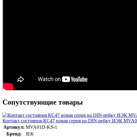
Сопутствующие товары
Контакт состояния КС47 новая серия на DIN-рейку ИЭК MVA
Артикул:
MVA01D-KS-1
Бренд:
IEK