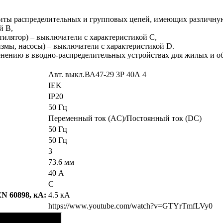
иты распределительных и групповых цепей, имеющих различную
й В,
тилятор) – выключатели с характеристикой C,
змы, насосы) – выключатели с характеристикой D.
нению в вводно-распределительных устройствах для жилых и о
Авт. выкл.ВА47-29 3Р 40А 4
IEK
IP20
50 Гц
Переменный ток (AC)/Постоянный ток (DC)
50 Гц
50 Гц
3
73.6 мм
40 А
C
N 60898, кА:
4.5 кА
https://www.youtube.com/watch?v=GTYrTmfLVy0