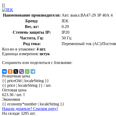
[]
Наименование производителя:
Авт. выкл.ВА47-29 3Р 40А 4
Бренд:
IEK
Вес, кг:
0.29
Степень защиты IP:
IP20
Частота, Гц:
50 Гц
Род тока:
Переменный ток (AC)/Постоя
Кол-во в упаковке:
4 шт.
Единица измерения:
штук
Сохранить или поделиться с близкими:
Розничная цена
{{ priceOld | localeString }}
{{ price | localeString }}
/ шт.
Оптовая цена
623.36
/ шт.
!
Экономия
{{ economy*number | localeString }}
Нашли дешевле? Снизим цену!
На складе 3285 шт.