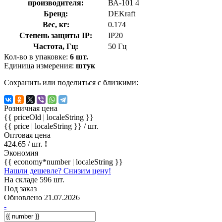
производителя:
ВА-101 4
Бренд:
DEKraft
Вес, кг:
0.174
Степень защиты IP:
IP20
Частота, Гц:
50 Гц
Кол-во в упаковке:
6 шт.
Единица измерения:
штук
Сохранить или поделиться с близкими:
Розничная цена
{{ priceOld | localeString }}
{{ price | localeString }}
/ шт.
Оптовая цена
424.65
/ шт.
!
Экономия
{{ economy*number | localeString }}
Нашли дешевле? Снизим цену!
На складе 596 шт.
Под заказ
Обновлено 21.07.2026
-