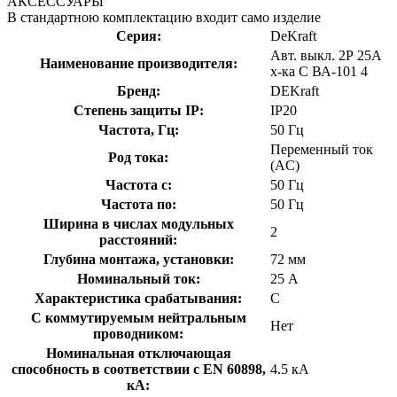
АКСЕССУАРЫ
В стандартною комплектацию входит само изделие
Серия:
DeKraft
Авт. выкл. 2Р 25А
Наименование производителя:
х-ка C ВА-101 4
Бренд:
DEKraft
Степень защиты IP:
IP20
Частота, Гц:
50 Гц
Переменный ток
Род тока:
(AC)
Частота с:
50 Гц
Частота по:
50 Гц
Ширина в числах модульных
2
расстояний:
Глубина монтажа, установки:
72 мм
Номинальный ток:
25 А
Характеристика срабатывания:
C
С коммутируемым нейтральным
Нет
проводником:
Номинальная отключающая
способность в соответствии с EN 60898,
4.5 кА
кА: