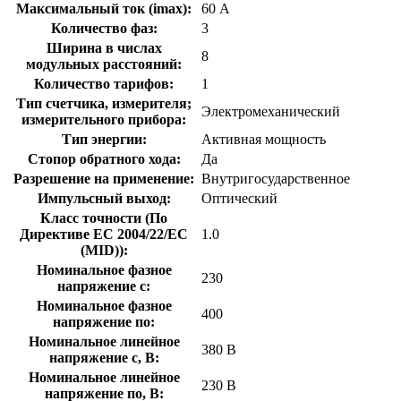
Максимальный ток (imax):
60 А
Количество фаз:
3
Ширина в числах
8
модульных расстояний:
Количество тарифов:
1
Тип счетчика, измерителя;
Электромеханический
измерительного прибора:
Тип энергии:
Активная мощность
Стопор обратного хода:
Да
Разрешение на применение:
Внутригосударственное
Импульсный выход:
Оптический
Класс точности (По
Директиве ЕС 2004/22/EC
1.0
(MID)):
Номинальное фазное
230
напряжение с:
Номинальное фазное
400
напряжение по:
Номинальное линейное
380 В
напряжение с, В:
Номинальное линейное
230 В
напряжение по, В: