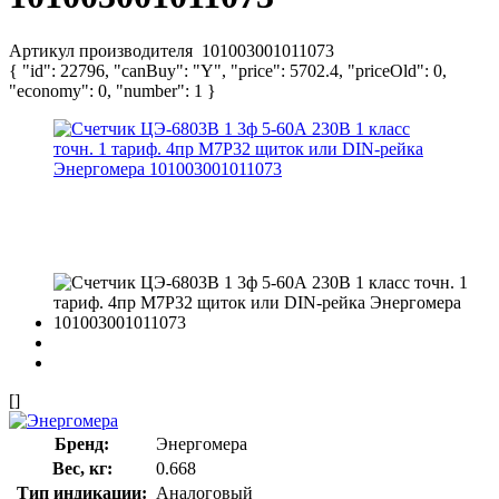
Артикул производителя
101003001011073
{ "id": 22796, "canBuy": "Y", "price": 5702.4, "priceOld": 0,
"economy": 0, "number": 1 }
[]
Бренд:
Энергомера
Вес, кг:
0.668
Тип индикации:
Аналоговый