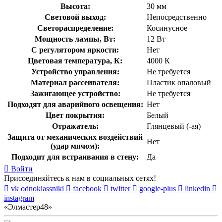
Высота:
30 мм
Световой выход:
Непосредственно
Светораспределение:
Косинусное
Мощность лампы, Вт:
12 Вт
С регулятором яркости:
Нет
Цветовая температура, К:
4000 К
Устройство управления:
Не требуется
Материал рассеивателя:
Пластик опаловый
Зажигающее устройство:
Не требуется
Подходят для аварийного освещения:
Нет
Цвет покрытия:
Белый
Отражатель:
Глянцевый (-ая)
Защита от механических воздействий
Нет
(удар мячом):
Подходит для встраивания в стену:
Да
Войти
Присоединяйтесь к нам в социальных сетях!
vk
odnoklassniki
facebook
twitter
google-plus
linkedin
instagram
«Элмастер48»