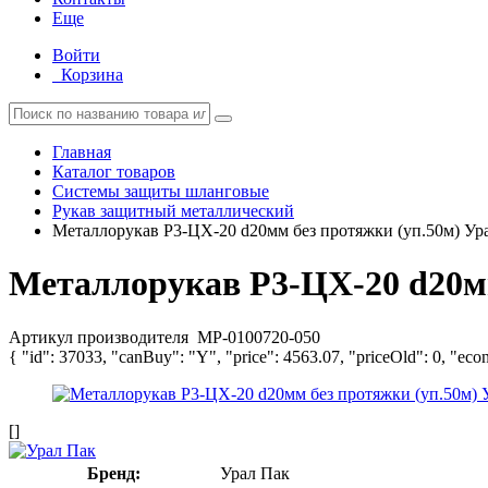
Еще
Войти
Корзина
Главная
Каталог товаров
Системы защиты шланговые
Рукав защитный металлический
Металлорукав Р3-ЦХ-20 d20мм без протяжки (уп.50м) Ур
Металлорукав Р3-ЦХ-20 d20мм
Артикул производителя
МР-0100720-050
{ "id": 37033, "canBuy": "Y", "price": 4563.07, "priceOld": 0, "eco
[]
Бренд:
Урал Пак