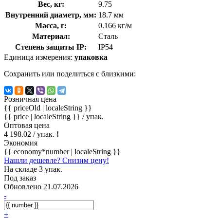
Вес, кг:
9.75
Внутренний диаметр, мм:
18.7 мм
Масса, г:
0.166 кг/м
Материал:
Сталь
Степень защиты IP:
IP54
Единица измерения:
упаковка
Сохранить или поделиться с близкими:
Розничная цена
{{ priceOld | localeString }}
{{ price | localeString }}
/ упак.
Оптовая цена
4 198.02
/ упак.
!
Экономия
{{ economy*number | localeString }}
Нашли дешевле? Снизим цену!
На складе 3 упак.
Под заказ
Обновлено 21.07.2026
-
+