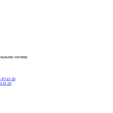
альными нитями
3-Ц-20