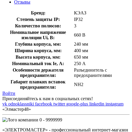
Отзывы
Бренд:
КЭАЗ
Степень защиты IP:
IP32
Количество полюсов:
3
Номинальное напряжение
660 В
изоляции Ui, В:
Глубина корпуса, мм:
240 мм
Ширина корпуса, мм:
400 мм
Высота корпуса, мм:
650 мм
Номинальный ток Ie, А:
250 А
Особенности держателя
Разъединитель с
предохранителя:
предохранителями
Габарит плавких вставок
NH2
предохранителя:
Войти
Присоединяйтесь к нам в социальных сетях!
vk
odnoklassniki
facebook
twitter
google-plus
linkedin
instagram
«Элмастер48»
0 - 9999999
«ЭЛЕКТРОМАСТЕР» - профессиональный интернет-магазин