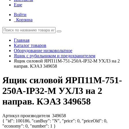
Еще
Войти
Корзина
Главная
Каталог товаров
Оборудование низковольтное
Ящик с рубильником и предохранителем
Ящик силовой ЯРП11М-751-250А-IP32-М УХЛ3 на 2
направ. КЭАЗ 349658
Ящик силовой ЯРП11М-751-
250А-IP32-М УХЛ3 на 2
направ. КЭАЗ 349658
Артикул производителя
349658
{ "id": 100186, "canBuy": "N", "price": 0, "priceOld": 0,
"economy": 0, "number": 1 }