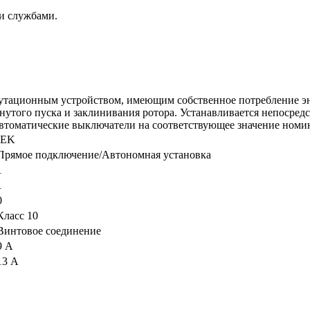
и службами.
мутационным устройством, имеющим собственное потребление эн
янутого пуска и заклинивания ротора. Устанавливается непосре
томатические выключатели на соответствующее значение номин
IEK
Прямое подключение/Автономная установка
1
1
0
Класс 10
Винтовое соединение
9 А
13 А