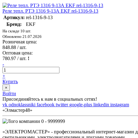
Реле тепл. РТЭ 1316 9-13А EKF rel-1316-9-13
Артикул:
rel-1316-9-13
Бренд:
EKF
На складе 10 шт.
Обновлено 21.07.2026
Розничная цена:
848.88
/ шт.
Оптовая цена:
780.97
/ шт.
!
-
+
Купить
×
Войти
Присоединяйтесь к нам в социальных сетях!
vk
odnoklassniki
facebook
twitter
google-plus
linkedin
instagram
«Элмастер48»
0 - 9999999
«ЭЛЕКТРОМАСТЕР» - профессиональный интернет-магазин для 
светильниками, электродвигателями и другими товарами.