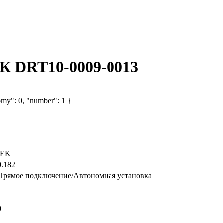
ЭК DRT10-0009-0013
omy": 0, "number": 1 }
IEK
0.182
Прямое подключение/Автономная установка
1
1
0