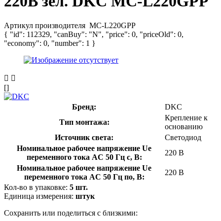
220В зел. DKC MC-L220GPP
Артикул производителя
MC-L220GPP
{ "id": 112329, "canBuy": "N", "price": 0, "priceOld": 0,
"economy": 0, "number": 1 }
[]
Бренд:
DKC
Крепление к
Тип монтажа:
основанию
Источник света:
Светодиод
Номинальное рабочее напряжение Ue
220 В
переменного тока AC 50 Гц с, В:
Номинальное рабочее напряжение Ue
220 В
переменного тока AC 50 Гц по, В:
Кол-во в упаковке:
5 шт.
Единица измерения:
штук
Сохранить или поделиться с близкими: