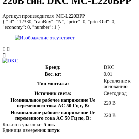
220В син. DKC MC-L220BPP
Артикул производителя
MC-L220BPP
{ "id": 112330, "canBuy": "N", "price": 0, "priceOld": 0,
"economy": 0, "number": 1 }
[]
Бренд:
DKC
Вес, кг:
0.01
Крепление к
Тип монтажа:
основанию
Источник света:
Светодиод
Номинальное рабочее напряжение Ue
220 В
переменного тока AC 50 Гц с, В:
Номинальное рабочее напряжение Ue
220 В
переменного тока AC 50 Гц по, В:
Кол-во в упаковке:
5 шт.
Единица измерения:
штук