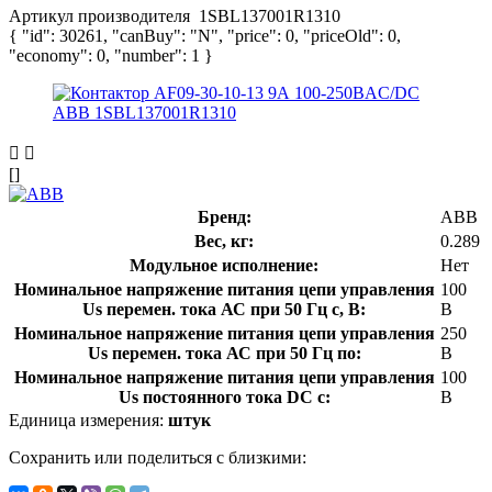
Артикул производителя
1SBL137001R1310
{ "id": 30261, "canBuy": "N", "price": 0, "priceOld": 0,
"economy": 0, "number": 1 }
[]
Бренд:
ABB
Вес, кг:
0.289
Модульное исполнение:
Нет
Номинальное напряжение питания цепи управления
100
Us перемен. тока АС при 50 Гц с, В:
В
Номинальное напряжение питания цепи управления
250
Us перемен. тока АС при 50 Гц по:
В
Номинальное напряжение питания цепи управления
100
Us постоянного тока DC с:
В
Единица измерения:
штук
Сохранить или поделиться с близкими: