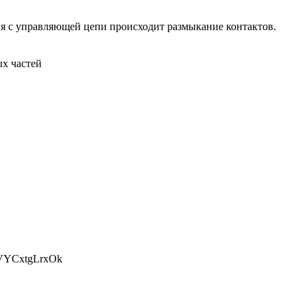
я с управляющей цепи происходит размыкание контактов.
ых частей
=VYCxtgLrxOk