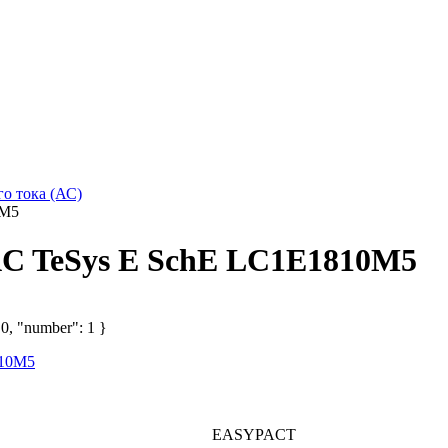
о тока (АС)
0M5
AC TeSys E SchE LC1E1810M5
 0, "number": 1 }
EASYPACT