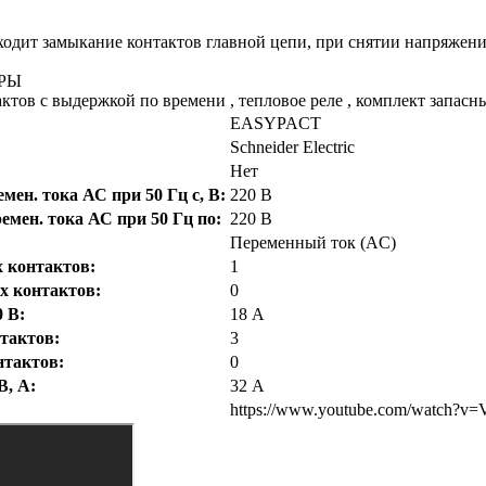
одит замыкание контактов главной цепи, при снятии напряжени
РЫ
ктов с выдержкой по времени , тепловое реле , комплект запасн
EASYPACT
Schneider Electric
Нет
ен. тока АС при 50 Гц с, В:
220 В
мен. тока АС при 50 Гц по:
220 В
Переменный ток (AC)
 контактов:
1
 контактов:
0
 В:
18 А
тактов:
3
тактов:
0
В, А:
32 А
https://www.youtube.com/watch?v