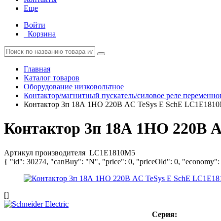
Еще
Войти
Корзина
Главная
Каталог товаров
Оборудование низковольтное
Контактор/магнитный пускатель/силовое реле переменног
Контактор 3п 18А 1НО 220В AC TeSys E SchE LC1E181
Контактор 3п 18А 1НО 220В 
Артикул производителя
LC1E1810M5
{ "id": 30274, "canBuy": "N", "price": 0, "priceOld": 0, "economy":
[]
Серия: