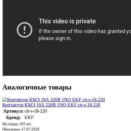
Аналогичные товары
Контактор КМЭ 18А 220В 1NO EKF ctr-s-18-220
Артикул:
ctr-s-18-220
Бренд:
EKF
На складе 185 шт.
Обновлено 27.07.2026