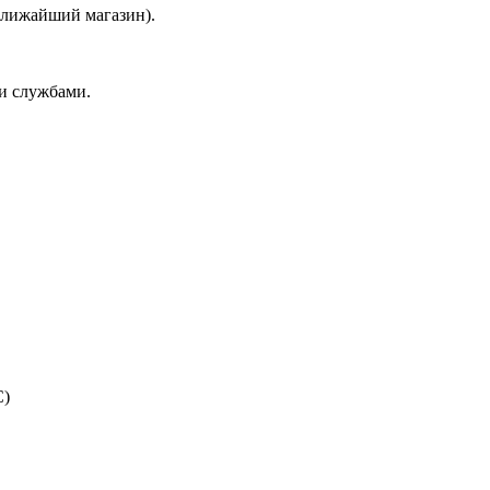
 ближайший магазин).
и службами.
C)