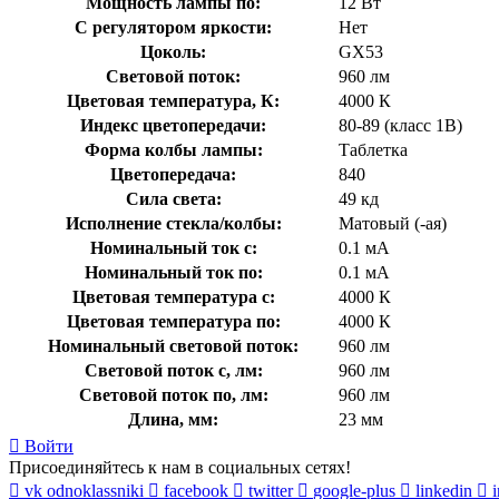
Мощность лампы по:
12 Вт
С регулятором яркости:
Нет
Цоколь:
GX53
Световой поток:
960 лм
Цветовая температура, К:
4000 К
Индекс цветопередачи:
80-89 (класс 1В)
Форма колбы лампы:
Таблетка
Цветопередача:
840
Сила света:
49 кд
Исполнение стекла/колбы:
Матовый (-ая)
Номинальный ток с:
0.1 мА
Номинальный ток по:
0.1 мА
Цветовая температура с:
4000 К
Цветовая температура по:
4000 К
Номинальный световой поток:
960 лм
Световой поток с, лм:
960 лм
Световой поток по, лм:
960 лм
Длина, мм:
23 мм
Войти
Присоединяйтесь к нам в социальных сетях!
vk
odnoklassniki
facebook
twitter
google-plus
linkedin