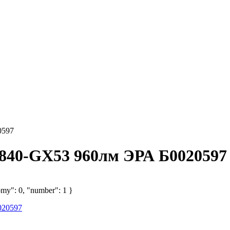
0597
840-GX53 960лм ЭРА Б0020597
omy": 0, "number": 1 }