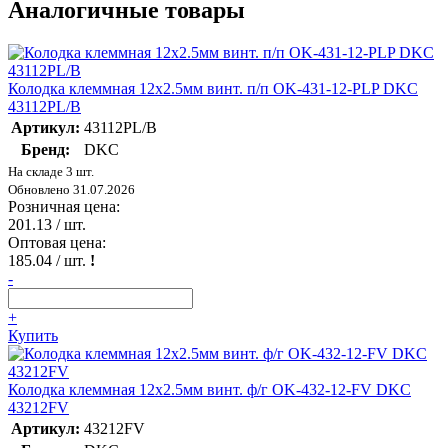
Аналогичные товары
Колодка клеммная 12х2.5мм винт. п/п OK-431-12-PLP DKC
43112PL/B
Артикул:
43112PL/B
Бренд:
DKC
На складе 3 шт.
Обновлено 31.07.2026
Розничная цена:
201.13
/ шт.
Оптовая цена:
185.04
/ шт.
!
-
+
Купить
Колодка клеммная 12х2.5мм винт. ф/г OK-432-12-FV DKC
43212FV
Артикул:
43212FV