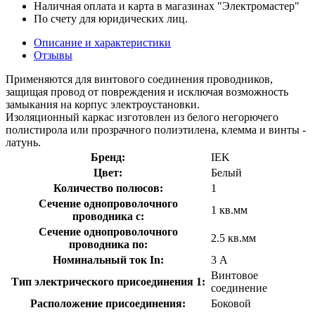
Наличная оплата и карта в магазинах "Электромастер"
По счету для юридических лиц.
Описание и характеристики
Отзывы
Применяются для винтового соединения проводников,
защищая провод от повреждения и исключая возможность
замыкания на корпус электроустановки.
Изоляционный каркас изготовлен из белого негорючего
полистирола или прозрачного полиэтилена, клемма и винты -
латунь.
Бренд:
IEK
Цвет:
Белый
Количество полюсов:
1
Сечение однопроволочного
1 кв.мм
проводника с:
Сечение однопроволочного
2.5 кв.мм
проводника по:
Номинальный ток In:
3 А
Винтовое
Тип электрического присоединения 1:
соединение
Расположение присоединения:
Боковой