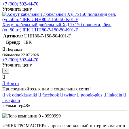
+7 (900) 592-44-70
Уточнить цену
Хомут кабельный дюбельный ХД 7х150 полиамид бел.
(уп.50шт) IEK UHH80-7-150-50-K01-F
Артикул:
UHH80-7-150-50-K01-F
Бренд:
IEK
Под заказ
Обновлено 22.07.2026
+7 (900) 592-44-70
Уточнить цену
×
Войти
Присоединяйтесь к нам в социальных сетях!
vk
odnoklassniki
facebook
twitter
google-plus
linkedin
instagram
«Элмастер48»
0 - 9999999
«ЭЛЕКТРОМАСТЕР» - профессиональный интернет-магазин