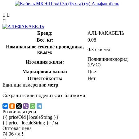
[]
Бренд:
АЛЬФАКАБЕЛЬ
Вес, кг:
0.08
Номинальное сечение проводника,
0.35 кв.мм
кв.мм:
Поливинилхлорид
Изоляция жилы:
(PVC)
Маркировка жилы:
Цвет
Огнестойкость:
Нет
Единица измерения:
метр
Сохранить или поделиться с близкими:
Розничная цена
{{ priceOld | localeString }}
{{ price | localeString }}
/ м
Оптовая цена
74.96
/ м
!