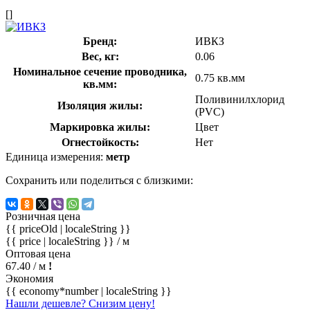
[]
Бренд:
ИВКЗ
Вес, кг:
0.06
Номинальное сечение проводника,
0.75 кв.мм
кв.мм:
Поливинилхлорид
Изоляция жилы:
(PVC)
Маркировка жилы:
Цвет
Огнестойкость:
Нет
Единица измерения:
метр
Сохранить или поделиться с близкими:
Розничная цена
{{ priceOld | localeString }}
{{ price | localeString }}
/ м
Оптовая цена
67.40
/ м
!
Экономия
{{ economy*number | localeString }}
Нашли дешевле? Снизим цену!