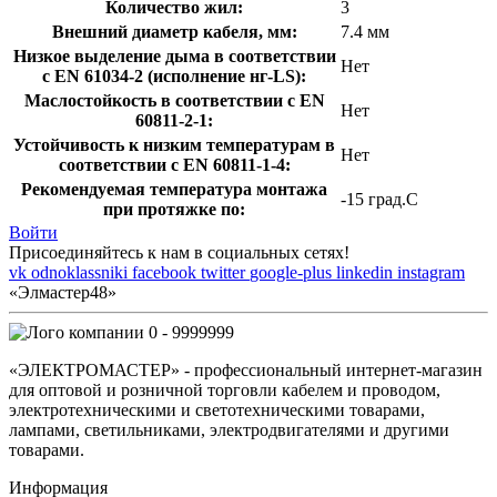
Количество жил:
3
Внешний диаметр кабеля, мм:
7.4 мм
Низкое выделение дыма в соответствии
Нет
с EN 61034-2 (исполнение нг-LS):
Маслостойкость в соответствии с EN
Нет
60811-2-1:
Устойчивость к низким температурам в
Нет
соответствии с EN 60811-1-4:
Рекомендуемая температура монтажа
-15 град.C
при протяжке по:
Войти
Присоединяйтесь к нам в социальных сетях!
vk
odnoklassniki
facebook
twitter
google-plus
linkedin
instagram
«Элмастер48»
0 - 9999999
«ЭЛЕКТРОМАСТЕР» - профессиональный интернет-магазин
для оптовой и розничной торговли кабелем и проводом,
электротехническими и светотехническими товарами,
лампами, светильниками, электродвигателями и другими
товарами.
Информация