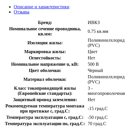
Описание и характеристики
Отзывы
Бренд:
ИВКЗ
Номинальное сечение проводника,
0.75 кв.мм
кв.мм:
Поливинилхлорид
Изоляция жилы:
(PVC)
Маркировка жилы:
Цвет
Огнестойкость:
Нет
Номинальное напряжение u, кВ:
500 В
Цвет оболочки:
Черный
Поливинилхлорид
Материал оболочки:
(PVC)
Класс токопроводящей жилы
3 -
(Европейские стандарты):
многопроволочная
Защитный провод заземления:
Нет
Рекомендуемая температура монтажа
-15 град.C
при протяжке с, град.C:
Температура эксплуатации с, град.C:
-50 град.C
Температура эксплуатации по, град.C:
70 град.C