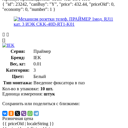
{ "id": 23242, "canBuy": "Y", "price": 432.44, "priceOld": 0,
"economy": 0, "number": 1 }
[]
Серия:
Праймер
Бренд:
IEK
Вес, кг:
0.01
Категория:
3
Цвет:
Белый
Тип монтажа:
Введение фиксатора в паз
Кол-во в упаковке:
10 шт.
Единица измерения:
штук
Сохранить или поделиться с близкими:
Розничная цена
{{ priceOld | localeString }}