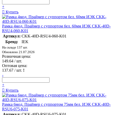
+
Купить
Рамка 4мод. Праймер с суппортом бел. 60мм ИЭК CKK-40D-
RSU4-060-K01
Артикул:
CKK-40D-RSU4-060-K01
Бренд:
IEK
На складе 137 шт.
Обновлено 21.07.2026
Розничная цена:
149.64
/ шт.
Оптовая цена:
137.67
/ шт.
!
-
+
Купить
Рамка 6мод. Праймер с суппортом 75мм бел. ИЭК CKK-40D-
RSU6-075-K01
Артикул:
CKK-40D-RSU6-075-K01