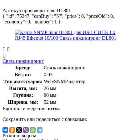
Артикул производителя
DL801
{ "id": 75347, "canBuy": "N", "price": 0, "priceOld": 0,
"economy": 0, "number": 1 }
[]
Связь инжиниринг
Бренд:
Связь инжиниринг
Вес, кг:
0.03
Тип аксессуаров:
Web/SNMP адаптер
Высота, мм:
26 мм
Глубина:
80 мм
Ширина, мм:
52 мм
Единица измерения:
штук
Сохранить или поделиться с близкими:
Розничная цена